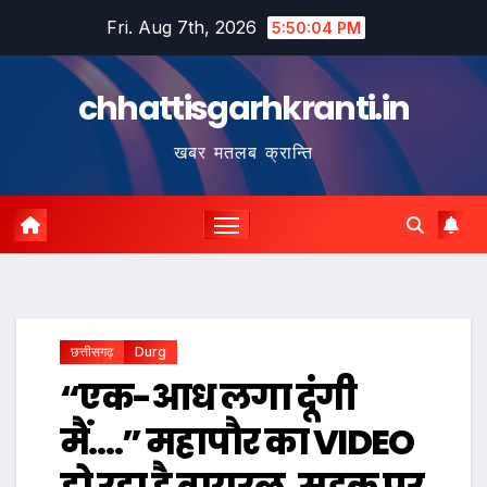
Skip
Fri. Aug 7th, 2026
5:50:05 PM
to
content
chhattisgarhkranti.in
खबर मतलब क्रान्ति
छत्तीसगढ़
Durg
“एक-आध लगा दूंगी
मैं….” महापौर का VIDEO
हो रहा है वायरल, सड़क पर