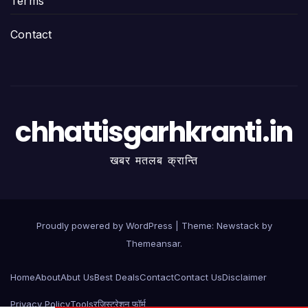
Terms
Contact
chhattisgarhkranti.in
खबर मतलब क्रान्ति
Proudly powered by WordPress
|
Theme:
Newstack
by
Themeansar
.
Home
About
Abut Us
Best Deals
Contact
Contact Us
Disclaimer
Privacy Policy
Tools
रजिस्ट्रेशन फॉर्म