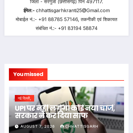
जिला - सरगुजा (छत्तीसगढ़) पिन 497117.
ईमेल:-
chhattisgarhkranti25@Gmail.com
मोबाईल नं.:- +91 88785 57146, तकनीकी एवं शिकायत
संबंधित नं.:- +91 83194 58874
You missed
नई दिल्ली,
UPI पर नहीं लगेगा कोई नया चार्ज,
सरकार ने कर दिया साफ
AUGUST 7, 2026
CHHATTISGARH