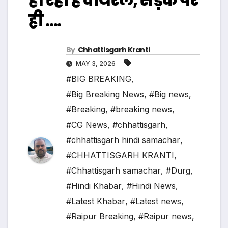
ही ….
By
Chhattisgarh Kranti
MAY 3, 2026
#BIG BREAKING
,
#Big Breaking News
,
#Big news
,
#Breaking
,
#breaking news
,
#CG News
,
#chhattisgarh
,
#chhattisgarh hindi samachar
,
#CHHATTISGARH KRANTI
,
#Chhattisgarh samachar
,
#Durg
,
#Hindi Khabar
,
#Hindi News
,
#Latest Khabar
,
#Latest news
,
#Raipur Breaking
,
#Raipur news
,