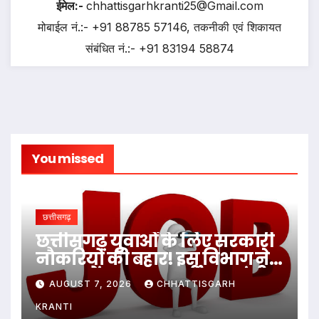
ईमेल:-
chhattisgarhkranti25@Gmail.com
मोबाईल नं.:- +91 88785 57146, तकनीकी एवं शिकायत
संबंधित नं.:- +91 83194 58874
You missed
छत्तीसगढ़
छत्तीसगढ़ युवाओं के लिए सरकारी
नौकरियों की बहार! इस विभाग ने
1235 पदों पर बम्पर भर्ती, डाटा एंट्री
AUGUST 7, 2026
CHHATTISGARH
ऑपरेटर के ही 400 पद…
KRANTI