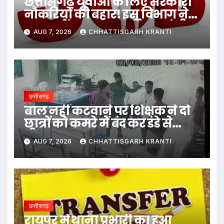
छत्तीसगढ़ युवाओं के लिए सरकारी
नौकरियों की बहार! इस विभाग ने
1235 पदों पर बम्पर भर्ती, डाटा एंट्री
AUG 7, 2026
CHHATTISGARH KRANTI
ऑपरेटर के ही 400 पद…
छत्तीसगढ़
बाल नहीं कटवाने पर शिक्षक ने दो
छात्रों को कमरे में बंद कर डंडे से
पीटा…
AUG 7, 2026
CHHATTISGARH KRANTI
छत्तीसगढ़
रायपुर में थाना प्रभारी का हुआ