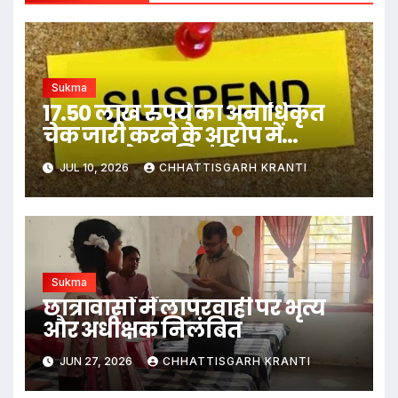
Sukma
17.50 लाख रुपये का अनाधिकृत
चेक जारी करने के आरोप में
सहायक ग्रेड-2 निलंबित
JUL 10, 2026
CHHATTISGARH KRANTI
Sukma
छात्रावासों में लापरवाही पर भृत्य
और अधीक्षक निलंबित
JUN 27, 2026
CHHATTISGARH KRANTI