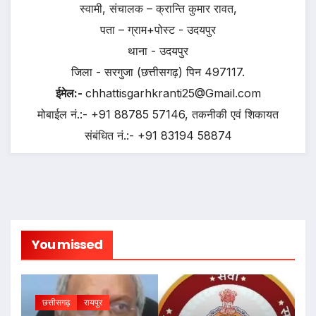
स्वामी, संचालक – क्रान्ति कुमार रावत,
पता – ग्राम+पोस्ट - उदयपुर
थाना - उदयपुर
जिला - सरगुजा (छत्तीसगढ़) पिन 497117.
ईमेल:-
chhattisgarhkranti25@Gmail.com
मोबाईल नं.:- +91 88785 57146, तकनीकी एवं शिकायत
संबंधित नं.:- +91 83194 58874
You missed
छत्तीसगढ़
रायपुर