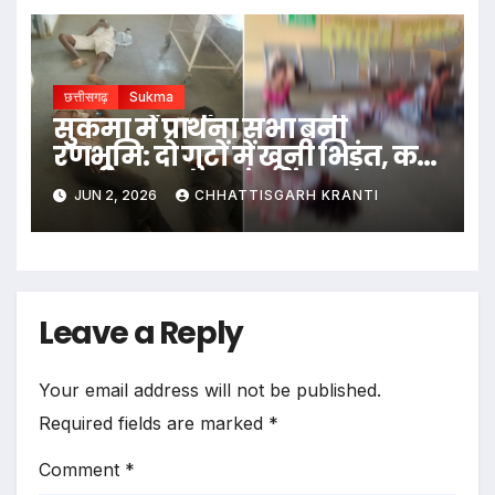
छत्तीसगढ़
Sukma
सुकमा में प्रार्थना सभा बनी
रणभूमि: दो गुटों में खूनी भिड़ंत, कई
ग्रामीण घायल, गांव में बढ़ा तनाव
JUN 2, 2026
CHHATTISGARH KRANTI
Leave a Reply
Your email address will not be published.
Required fields are marked
*
Comment
*