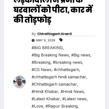
घरवालों को पीटा, कार में
की तोड़फोड़
By
Chhattisgarh Kranti
MAY 9, 2026
#BIG BREAKING
,
#Big Breaking News
,
#Big news
,
#Breaking
,
#breaking news
,
#CG News
,
#chhattisgarh
,
#chhattisgarh hindi samachar
,
#Chhattisgarh samachar
,
#Hindi Khabar
,
#Hindi News
,
#Latest Khabar
,
#Latest news
,
#Love
,
#Raipur Breaking
,