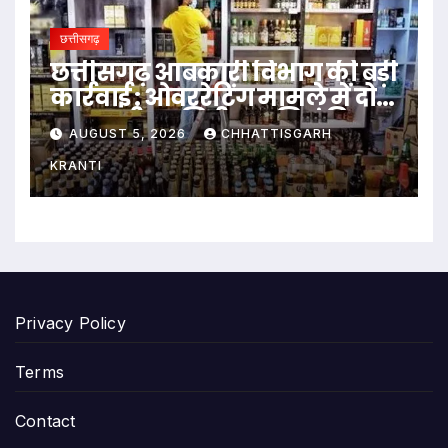
छत्तीसगढ़
छत्तीसगढ़ आबकारी विभाग की बड़ी
कार्रवाई : ओवररेटिंग मामले में दो
आबकारी उप निरीक्षक निलंबित
AUGUST 5, 2026
CHHATTISGARH
KRANTI
Privacy Policy
Terms
Contact