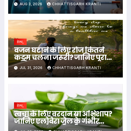
ले रहे जान
AUG 3, 2026
CHHATTISGARH KRANTI
हेल्थ,
वजन घटाने के लिए रोज कितने
कदम चलना जरूरी? जानिए पूरा
गणित
JUL 31, 2026
CHHATTISGARH KRANTI
हेल्थ,
त्वचा के लिए वरदान या अभिशाप?
जानिए एलोवेरा जेल के गंभीर
नुकसान और सही तरीका….