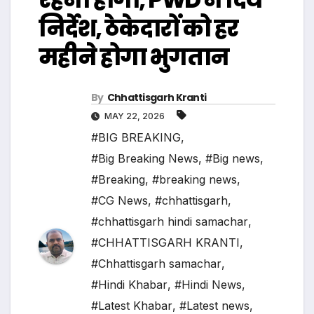
निर्देश, ठेकेदारों को हर
महीने होगा भुगतान
By
Chhattisgarh Kranti
MAY 22, 2026
#BIG BREAKING
,
#Big Breaking News
,
#Big news
,
#Breaking
,
#breaking news
,
#CG News
,
#chhattisgarh
,
#chhattisgarh hindi samachar
,
#CHHATTISGARH KRANTI
,
#Chhattisgarh samachar
,
#Hindi Khabar
,
#Hindi News
,
#Latest Khabar
,
#Latest news
,