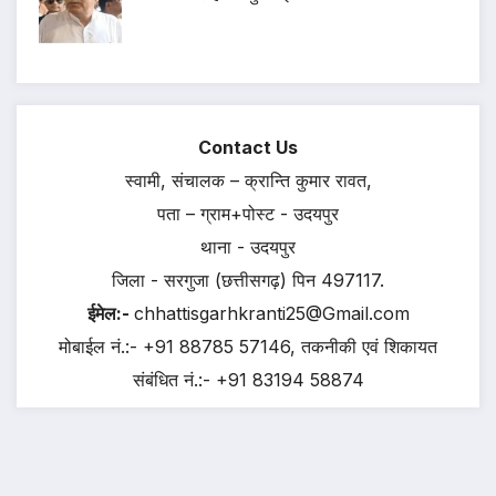
Contact Us
स्वामी, संचालक – क्रान्ति कुमार रावत,
पता – ग्राम+पोस्ट - उदयपुर
थाना - उदयपुर
जिला - सरगुजा (छत्तीसगढ़) पिन 497117.
ईमेल:-
chhattisgarhkranti25@Gmail.com
मोबाईल नं.:- +91 88785 57146, तकनीकी एवं शिकायत
संबंधित नं.:- +91 83194 58874