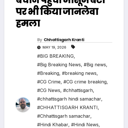
पर भी किया जानलेवा
हमला
By
Chhattisgarh Kranti
MAY 19, 2026
#BIG BREAKING
,
#Big Breaking News
,
#Big news
,
#Breaking
,
#breaking news
,
#CG Crime
,
#CG crime breaking
,
#CG News
,
#chhattisgarh
,
#chhattisgarh hindi samachar
,
#CHHATTISGARH KRANTI
,
#Chhattisgarh samachar
,
#Hindi Khabar
,
#Hindi News
,