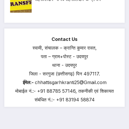
Contact Us
स्वामी, संचालक – क्रान्ति कुमार रावत,
पता – ग्राम+पोस्ट - उदयपुर
थाना - उदयपुर
जिला - सरगुजा (छत्तीसगढ़) पिन 497117.
ईमेल:-
chhattisgarhkranti25@Gmail.com
मोबाईल नं.:- +91 88785 57146, तकनीकी एवं शिकायत
संबंधित नं.:- +91 83194 58874