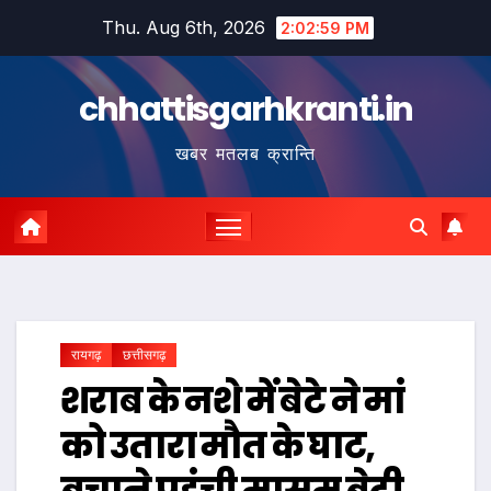
Skip
Thu. Aug 6th, 2026
2:03:00 PM
to
content
chhattisgarhkranti.in
खबर मतलब क्रान्ति
रायगढ़
छत्तीसगढ़
शराब के नशे में बेटे ने मां
को उतारा मौत के घाट,
बचाने पहुंची मासूम बेटी