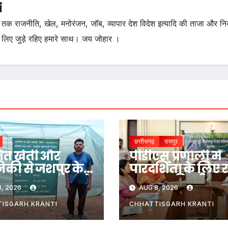
i
तक राजनीति, खेल, मनोरंजन, जॉब, व्यापार देश विदेश इत्यादि की ताजा और न
 लिए जुड़े रहिए हमारे साथ। जय जोहार ।
छत्तीसगढ़
रायपुर
षित खेती और
पीडीएस प्रणाली में
निकी से जशपुर के
पारदर्शिता के लिए र
न अनारथ साय ने
सरकार की बड़ी प
, 2026
AUG 8, 2026
 आत्मनिर्भरता
रायपुर, दुर्ग और
ई कहानी
बिलासपुर में तीन
ISGARH KRANTI
CHHATTISGARH KRANTI
‘अन्नपूर्ति ग्रेन एट