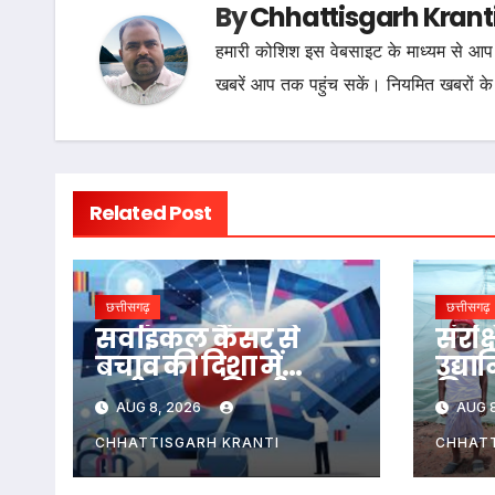
By
Chhattisgarh Krant
हमारी कोशिश इस वेबसाइट के माध्यम से आप 
खबरें आप तक पहुंच सकें। नियमित खबरों के
Related Post
छत्तीसगढ़
छत्तीसगढ़
सर्वाइकल कैंसर से
संरक्
बचाव की दिशा में
उद्या
छत्तीसगढ़ की बड़ी
किसा
AUG 8, 2026
AUG 8
छलांग, एचपीवी
लिखी
टीकाकरण अभियान
की न
CHHATTISGARH KRANTI
CHHATT
को मिल रहा व्यापक