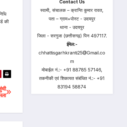
Contact Us
स्वामी, संचालक – क्रान्ति कुमार रावत,
निधि
पता – ग्राम+पोस्ट - उदयपुर
र्ड की
थाना - उदयपुर
जिला - सरगुजा (छत्तीसगढ़) पिन 497117.
ईमेल:-
chhattisgarhkranti25@Gmail.co
m
मोबाईल नं.:- +91 88785 57146,
तकनीकी एवं शिकायत संबंधित नं.:- +91
83194 58874
ुंची
हमला