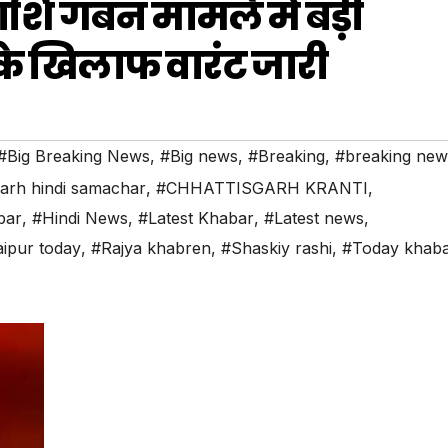
ाशि गबन मामले में बड़ी
ों के खिलाफ वारंट जारी
#Big Breaking News
,
#Big news
,
#Breaking
,
#breaking new
garh hindi samachar
,
#CHHATTISGARH KRANTI
,
bar
,
#Hindi News
,
#Latest Khabar
,
#Latest news
,
ipur today
,
#Rajya khabren
,
#Shaskiy rashi
,
#Today khab