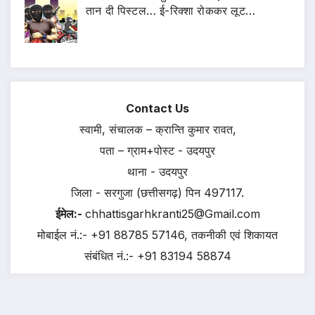
तान दी पिस्टल… ई-रिक्शा रोककर लूट…
Contact Us
स्वामी, संचालक – क्रान्ति कुमार रावत,
पता – ग्राम+पोस्ट - उदयपुर
थाना - उदयपुर
जिला - सरगुजा (छत्तीसगढ़) पिन 497117.
ईमेल:-
chhattisgarhkranti25@Gmail.com
मोबाईल नं.:- +91 88785 57146, तकनीकी एवं शिकायत
संबंधित नं.:- +91 83194 58874