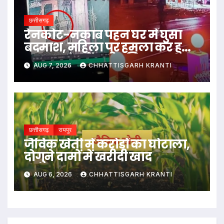
छत्तीसगढ़
रेनकोट-नकाब पहन घर में घुसा
बदमाश, महिला पर हमला कर हुआ
फरार; जांच में जुटी पुलिस…
AUG 7, 2026
CHHATTISGARH KRANTI
छत्तीसगढ़
रायपुर
जैविक खेती में करोड़ों का घोटाला,
दोगुने दामों में खरीदी खाद
AUG 6, 2026
CHHATTISGARH KRANTI