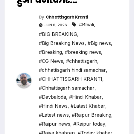
By
Chhattisgarh Kranti
#Bhiali
,
JUN 6, 2026
#BIG BREAKING
,
#Big Breaking News
,
#Big news
,
#Breaking
,
#breaking news
,
#CG News
,
#chhattisgarh
,
#chhattisgarh hindi samachar
,
#CHHATTISGARH KRANTI
,
#Chhattisgarh samachar
,
#Devbaloda
,
#Hindi Khabar
,
#Hindi News
,
#Latest Khabar
,
#Latest news
,
#Raipur Breaking
,
#Raipur news
,
#Raipur today
,
#Rajya khabren
,
#Today khabar
,