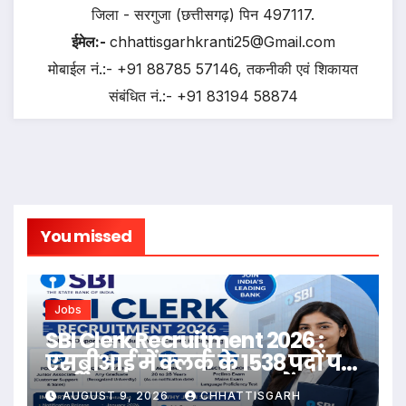
जिला - सरगुजा (छत्तीसगढ़) पिन 497117.
ईमेल:-
chhattisgarhkranti25@Gmail.com
मोबाईल नं.:- +91 88785 57146, तकनीकी एवं शिकायत
संबंधित नं.:- +91 83194 58874
You missed
Jobs
SBI Clerk Recruitment 2026 :
एसबीआई में क्लर्क के 1538 पदों पर
भर्ती शुरू, 27 अगस्त तक करें
AUGUST 9, 2026
CHHATTISGARH