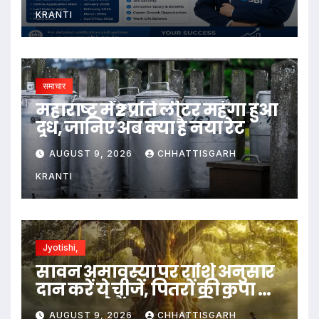
ऑनलाइन आवेदन
KRANTI
समाचार
महाराष्ट्र में ₹2 प्रति लीटर महंगा हुआ
दूध, जानिए अब क्या है नया रेट
AUGUST 9, 2026
CHHATTISGARH
KRANTI
Jyotishi,
सावन अमावस्या पर राशि अनुसार
दान करें ये चीजें, पितरों की कृपा से
खुल सकते हैं सुख-समृद्धि के द्वार…
AUGUST 9, 2026
CHHATTISGARH