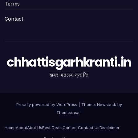
Terms
Contact
chhattisgarhkranti.in
खबर मतलब क्रान्ति
Proudly powered by WordPress
|
Theme:
Newstack
by
Themeansar
.
Home
About
Abut Us
Best Deals
Contact
Contact Us
Disclaimer