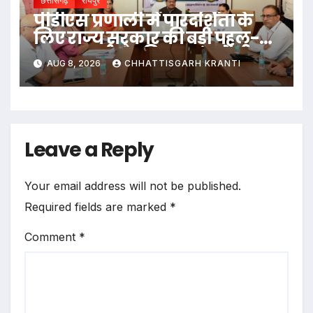
छत्तीसगढ़
रायपुर
पीडीएस प्रणाली में पारदर्शिता के
लिए राज्य सरकार की बड़ी पहल-
रायपुर, दुर्ग और बिलासपुर में तीन
AUG 8, 2026
CHHATTISGARH KRANTI
‘अन्नपूर्ति ग्रेन एटीएम‘ का शुभारंभ
Leave a Reply
Your email address will not be published.
Required fields are marked
*
Comment
*