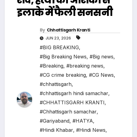
इलाके में फैली सनसनी
By
Chhattisgarh Kranti
JUN 23, 2026
#BIG BREAKING
,
#Big Breaking News
,
#Big news
,
#Breaking
,
#breaking news
,
#CG crime breaking
,
#CG News
,
#chhattisgarh
,
#chhattisgarh hindi samachar
,
#CHHATTISGARH KRANTI
,
#Chhattisgarh samachar
,
#Gariyaband
,
#HATYA
,
#Hindi Khabar
,
#Hindi News
,