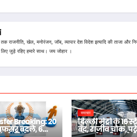
i
तक राजनीति, खेल, मनोरंजन, जॉब, व्यापार देश विदेश इत्यादि की ताजा और न
 लिए जुड़े रहिए हमारे साथ। जय जोहार ।
समाचार
sfer Breaking: 20
दिल्ली मेट्रो के 16 स
अफसर बदले, 6
बंद, राजीव चौक, प
ं को मिले नए
चौक से सुप्रीम कोर्