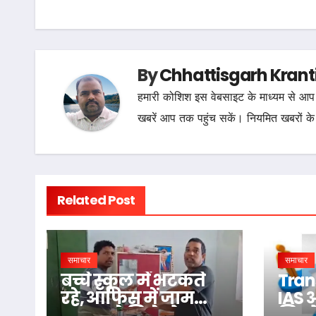
navigation
By
Chhattisgarh Krant
हमारी कोशिश इस वेबसाइट के माध्यम से आप 
खबरें आप तक पहुंच सकें। नियमित खबरों के
Related Post
समाचार
समाचार
बच्चे स्कूल में भटकते
Tran
रहे, ऑफिस में जाम
IAS 
छलकाते मिले दो
जिलो