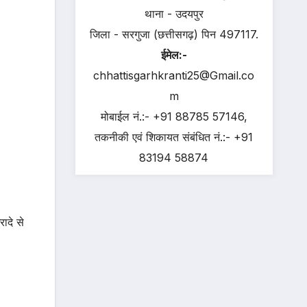
थाना - उदयपुर
जिला - सरगुजा (छत्तीसगढ़) पिन 497117.
ईमेल:-
chhattisgarhkranti25@Gmail.co
m
मोबाईल नं.:- +91 88785 57146,
तकनीकी एवं शिकायत संबंधित नं.:- +91
83194 58874
ादे से