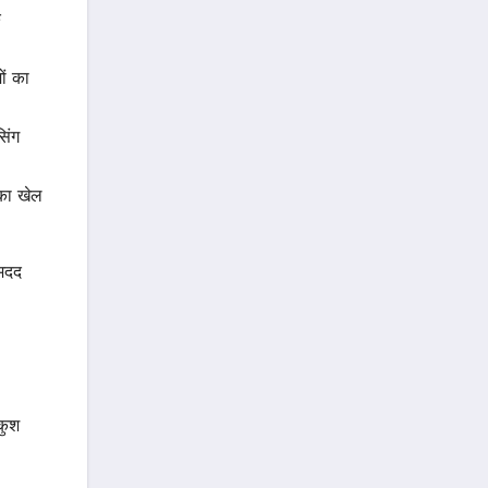
े
ं का
िंग
 का खेल
 मदद
ंकुश