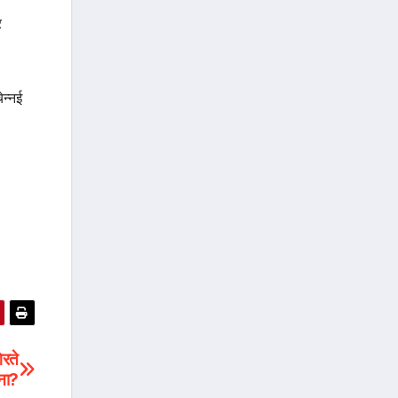
र
ेन्नई
िरते
पना?