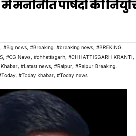
 मनोनीत पार्षदों की नियुक्
s
,
#Big news
,
#Breaking
,
#breaking news
,
#BREKING
,
S
,
#CG News
,
#chhattisgarh
,
#CHHATTISGARH KRANTI
,
 Khabar
,
#Latest news
,
#Raipur
,
#Raipur Breaking
,
#Today
,
#Today khabar
,
#Today news