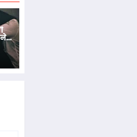
ी
 ने