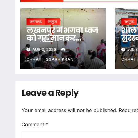
छत्तीसगढ़
सरगुजा
सरगुजा
लखनपुर में भगवा ध्वज
शाला 
को गुरु मानकर
सरस्
गुरुपूर्णिमा पर पूजन,
वितर
AUG 3, 2026
JUL 3
संघ का आह्वान
पौधर
संपन
CHHATTISGARH KRANTI
CHHATT
Leave a Reply
Your email address will not be published.
Require
Comment
*