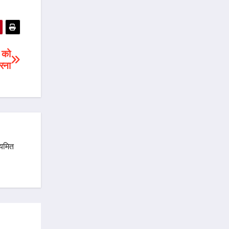
ग को
रना
ियमित