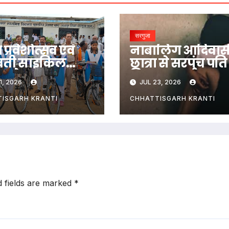
सरगुजा
प्रवेशोत्सव एवं
नाबालिग आदिवास
वती साइकिल
छात्रा से सरपंच पति
ण के साथ
किया दुष्कर्म
1, 2026
JUL 23, 2026
ोपण महोत्सव
्न
ISGARH KRANTI
CHHATTISGARH KRANTI
d fields are marked
*