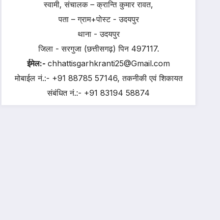
स्वामी, संचालक – क्रान्ति कुमार रावत,
पता – ग्राम+पोस्ट - उदयपुर
थाना - उदयपुर
जिला - सरगुजा (छत्तीसगढ़) पिन 497117.
ईमेल:-
chhattisgarhkranti25@Gmail.com
मोबाईल नं.:- +91 88785 57146, तकनीकी एवं शिकायत
संबंधित नं.:- +91 83194 58874