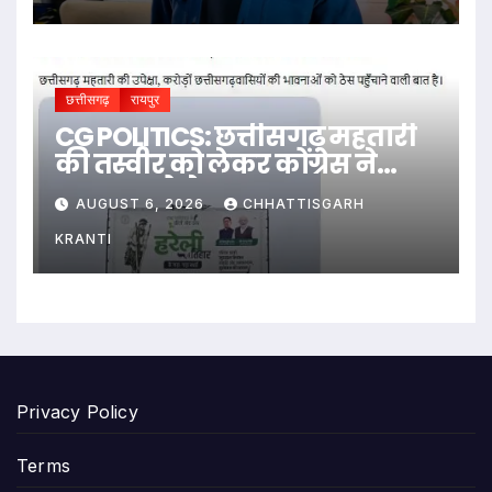
छत्तीसगढ़
रायपुर
CG POLITICS: छत्तीसगढ़ महतारी
की तस्वीर को लेकर कोंग्रेस ने
सरकार को घेरा
AUGUST 6, 2026
CHHATTISGARH
KRANTI
Privacy Policy
Terms