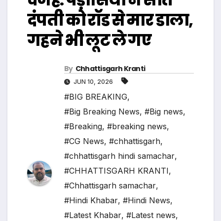
दंपती को रॉड से मार डाला,
गहने भी लूट ले गए
By
Chhattisgarh Kranti
JUN 10, 2026
#BIG BREAKING
,
#Big Breaking News
,
#Big news
,
#Breaking
,
#breaking news
,
#CG News
,
#chhattisgarh
,
#chhattisgarh hindi samachar
,
#CHHATTISGARH KRANTI
,
#Chhattisgarh samachar
,
#Hindi Khabar
,
#Hindi News
,
#Latest Khabar
,
#Latest news
,