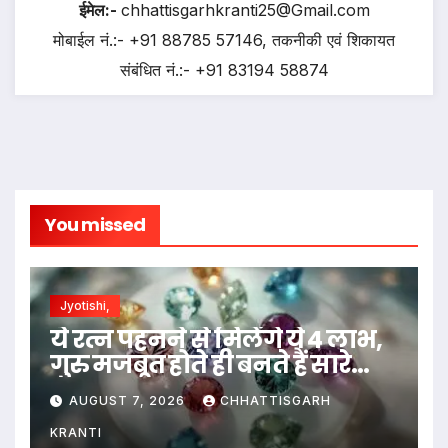
ईमेल:-
chhattisgarhkranti25@Gmail.com
मोबाईल नं.:- +91 88785 57146, तकनीकी एवं शिकायत
संबंधित नं.:- +91 83194 58874
You missed
Jyotishi,
ये रत्न पहनने से मिलेंगे ये 4 लाभ,
गुरु मजबूत होते ही बनते हैं सारे
काम…
AUGUST 7, 2026
CHHATTISGARH
KRANTI