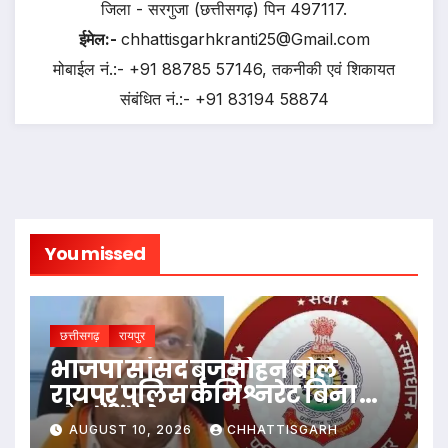
जिला - सरगुजा (छत्तीसगढ़) पिन 497117.
ईमेल:-
chhattisgarhkranti25@Gmail.com
मोबाईल नं.:- +91 88785 57146, तकनीकी एवं शिकायत
संबंधित नं.:- +91 83194 58874
You missed
छत्तीसगढ़
रायपुर
भाजपा सांसद बृजमोहन बोले
रायपुर पुलिस कमिश्नरेट बिना दांत
और सींग के
AUGUST 10, 2026
CHHATTISGARH