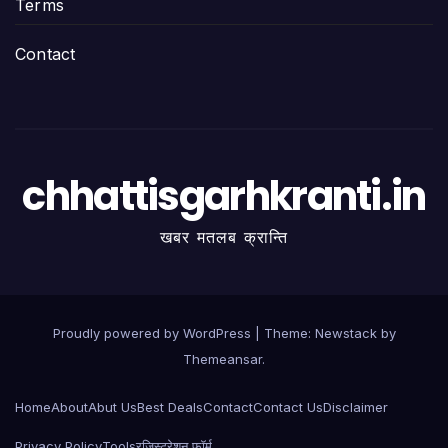
Terms
Contact
chhattisgarhkranti.in
खबर मतलब क्रान्ति
Proudly powered by WordPress
|
Theme:
Newstack
by
Themeansar
.
Home
About
Abut Us
Best Deals
Contact
Contact Us
Disclaimer
Privacy Policy
Tools
रजिस्ट्रेशन फॉर्म