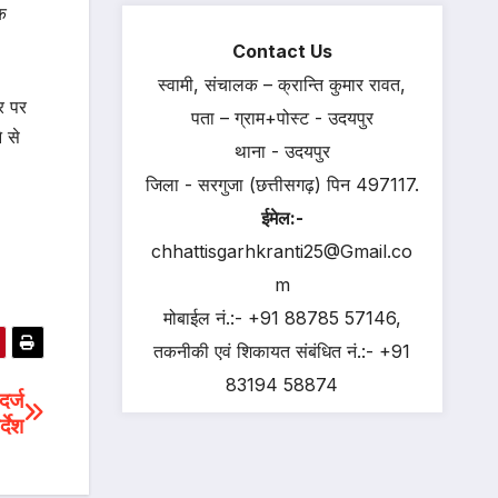
क
Contact Us
स्वामी, संचालक – क्रान्ति कुमार रावत,
र पर
पता – ग्राम+पोस्ट - उदयपुर
े से
थाना - उदयपुर
जिला - सरगुजा (छत्तीसगढ़) पिन 497117.
ईमेल:-
chhattisgarhkranti25@Gmail.co
m
मोबाईल नं.:- +91 88785 57146,
तकनीकी एवं शिकायत संबंधित नं.:- +91
83194 58874
दर्ज
्देश