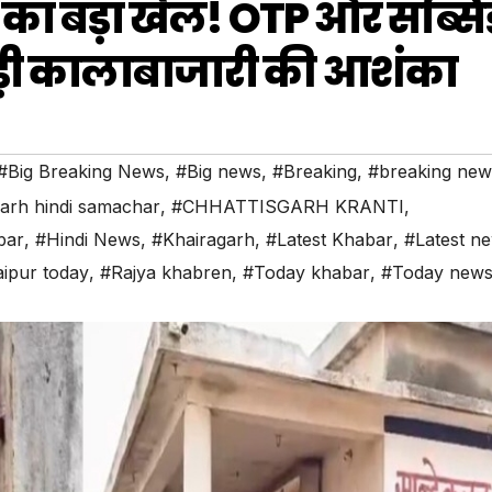
डर का बड़ा खेल! OTP और सब्सि
बड़ी कालाबाजारी की आशंका
#Big Breaking News
,
#Big news
,
#Breaking
,
#breaking new
garh hindi samachar
,
#CHHATTISGARH KRANTI
,
bar
,
#Hindi News
,
#Khairagarh
,
#Latest Khabar
,
#Latest n
ipur today
,
#Rajya khabren
,
#Today khabar
,
#Today new