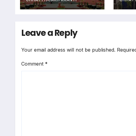
उड़ 
Leave a Reply
Your email address will not be published.
Require
Comment
*