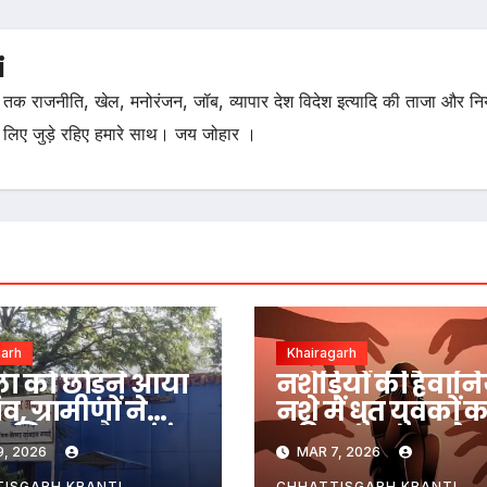
i
तक राजनीति, खेल, मनोरंजन, जॉब, व्यापार देश विदेश इत्यादि की ताजा और न
 लिए जुड़े रहिए हमारे साथ। जय जोहार ।
garh
Khairagarh
ा को छोड़ने आया
नशेड़ियों की हैवान
व, ग्रामीणों ने
नशे में धुत युवकों क
लिया अवैध संबंध,
महिला पर जानलेव
9, 2026
MAR 7, 2026
जो किया जानकर
हमला, प्राइवेट पार्ट
ISGARH KRANTI
CHHATTISGARH KRANTI