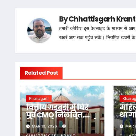
By
Chhattisgarh Krant
हमारी कोशिश इस वेबसाइट के माध्यम से आप 
खबरें आप तक पहुंच सकें। नियमित खबरों के
Related Post
Khairagarh
Khaira
वित्तीय गड़बड़ी में घिरे
महिल
पूर्व CMO निलंबित,
था गां
विभाग ने FIR दर्ज कराने
समझ 
MAR 10, 2026
MAR 
के दिए निर्देश
फिर 
CHHATTISGARH KRANTI
CHHATT