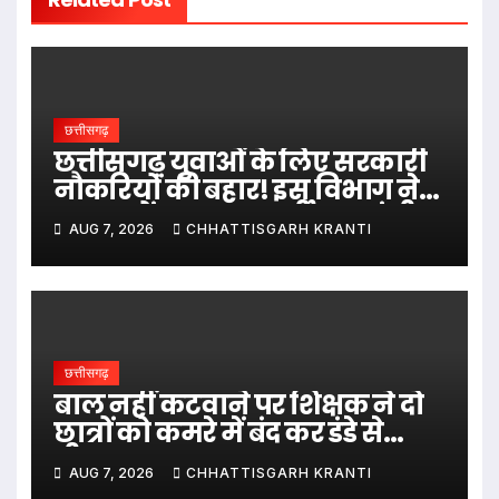
छत्तीसगढ़
छत्तीसगढ़ युवाओं के लिए सरकारी
नौकरियों की बहार! इस विभाग ने
1235 पदों पर बम्पर भर्ती, डाटा एंट्री
AUG 7, 2026
CHHATTISGARH KRANTI
ऑपरेटर के ही 400 पद…
छत्तीसगढ़
बाल नहीं कटवाने पर शिक्षक ने दो
छात्रों को कमरे में बंद कर डंडे से
पीटा…
AUG 7, 2026
CHHATTISGARH KRANTI