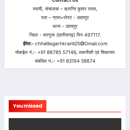
Contact Us
स्वामी, संचालक – क्रान्ति कुमार रावत,
पता – ग्राम+पोस्ट - उदयपुर
थाना - उदयपुर
जिला - सरगुजा (छत्तीसगढ़) पिन 497117.
ईमेल:-
chhattisgarhkranti25@Gmail.com
मोबाईल नं.:- +91 88785 57146, तकनीकी एवं शिकायत
संबंधित नं.:- +91 83194 58874
You missed