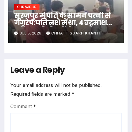
SURAJPUR
सूरजपुर में पति के सामने पत्नी से
गैंगरेप:पति नशे में था, 4 बदमाश
महिला को खेत में ले गए और
JUL 5, 2026
CHHATTISGARH KRANTI
वारदात को दिया अंजाम…
Leave a Reply
Your email address will not be published.
Required fields are marked
*
Comment
*