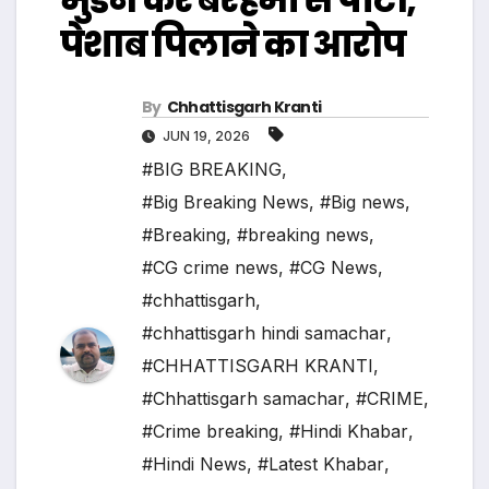
पेशाब पिलाने का आरोप
By
Chhattisgarh Kranti
JUN 19, 2026
#BIG BREAKING
,
#Big Breaking News
,
#Big news
,
#Breaking
,
#breaking news
,
#CG crime news
,
#CG News
,
#chhattisgarh
,
#chhattisgarh hindi samachar
,
#CHHATTISGARH KRANTI
,
#Chhattisgarh samachar
,
#CRIME
,
#Crime breaking
,
#Hindi Khabar
,
#Hindi News
,
#Latest Khabar
,