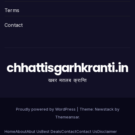
Terms
Contact
chhattisgarhkranti.in
खबर मतलब क्रान्ति
Proudly powered by WordPress
|
Theme:
Newstack
by
Themeansar
.
Home
About
Abut Us
Best Deals
Contact
Contact Us
Disclaimer