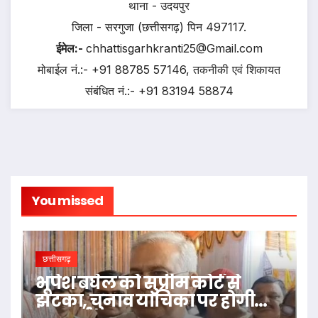
थाना - उदयपुर
जिला - सरगुजा (छत्तीसगढ़) पिन 497117.
ईमेल:-
chhattisgarhkranti25@Gmail.com
मोबाईल नं.:- +91 88785 57146, तकनीकी एवं शिकायत
संबंधित नं.:- +91 83194 58874
You missed
छत्तीसगढ़
भूपेश बघेल को सुप्रीम कोर्ट से
झटका, चुनाव याचिका पर होगी