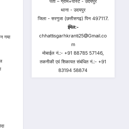
पता – ग्राम+पोस्ट - उदयपुर
थाना - उदयपुर
जिला - सरगुजा (छत्तीसगढ़) पिन 497117.
ईमेल:-
chhattisgarhkranti25@Gmail.co
बन गया
m
मोबाईल नं.:- +91 88785 57146,
कल
तकनीकी एवं शिकायत संबंधित नं.:- +91
ण
83194 58874
िदा