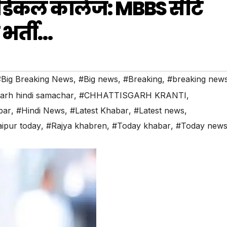
ए मेडिकल कॉलेज: MBBS सीटें
ी भर्ती…
#Big Breaking News
,
#Big news
,
#Breaking
,
#breaking new
garh hindi samachar
,
#CHHATTISGARH KRANTI
,
bar
,
#Hindi News
,
#Latest Khabar
,
#Latest news
,
ipur today
,
#Rajya khabren
,
#Today khabar
,
#Today new