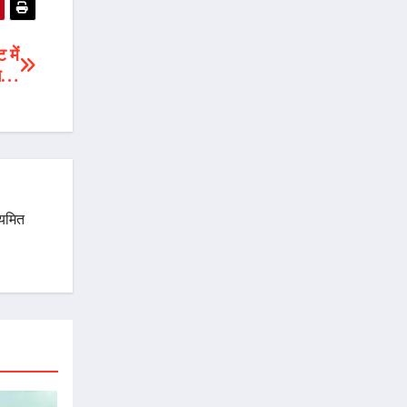
 में
ाल…
ियमित