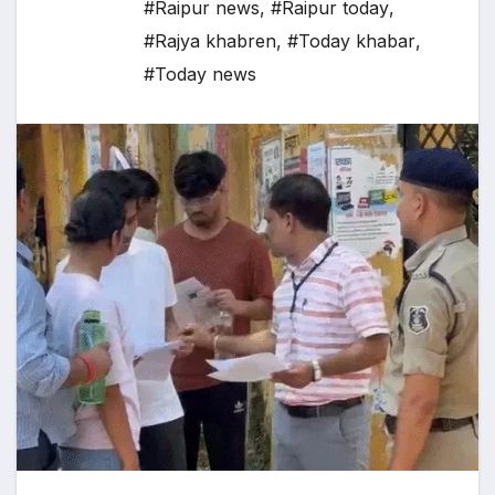
#Raipur news
,
#Raipur today
,
#Rajya khabren
,
#Today khabar
,
#Today news