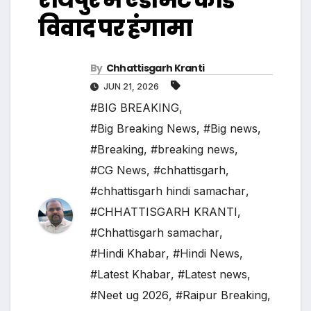
विवाद पर हंगामा
By
Chhattisgarh Kranti
JUN 21, 2026
#BIG BREAKING
,
#Big Breaking News
,
#Big news
,
#Breaking
,
#breaking news
,
#CG News
,
#chhattisgarh
,
#chhattisgarh hindi samachar
,
#CHHATTISGARH KRANTI
,
#Chhattisgarh samachar
,
#Hindi Khabar
,
#Hindi News
,
#Latest Khabar
,
#Latest news
,
#Neet ug 2026
,
#Raipur Breaking
,