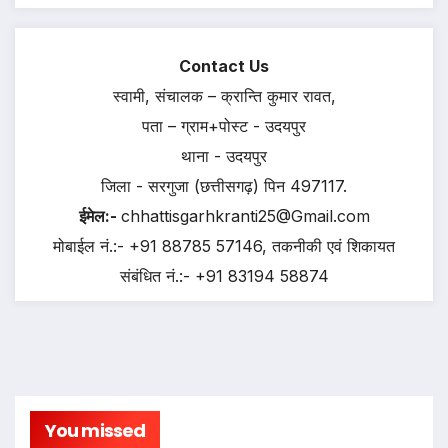
Contact Us
स्वामी, संचालक – क्रान्ति कुमार रावत,
पता – ग्राम+पोस्ट - उदयपुर
थाना - उदयपुर
जिला - सरगुजा (छत्तीसगढ़) पिन 497117.
ईमेल:-
chhattisgarhkranti25@Gmail.com
मोबाईल नं.:- +91 88785 57146, तकनीकी एवं शिकायत
संबंधित नं.:- +91 83194 58874
You missed