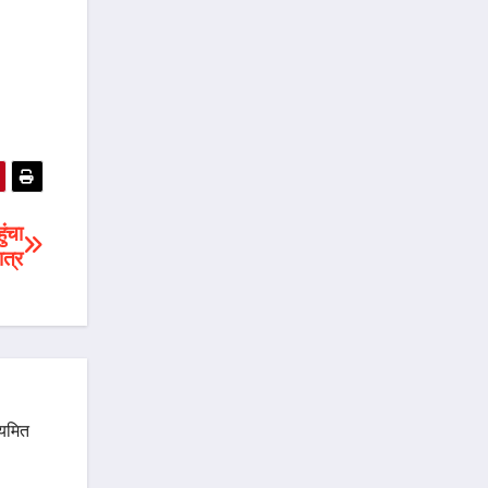
ुंचा
त्र
ियमित