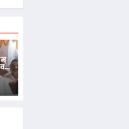
रीम
ाव