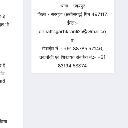
थाना - उदयपुर
जिला - सरगुजा (छत्तीसगढ़) पिन 497117.
 में
ईमेल:-
देश भी
chhattisgarhkranti25@Gmail.co
m
मोबाईल नं.:- +91 88785 57146,
तकनीकी एवं शिकायत संबंधित नं.:- +91
द है।
83194 58874
ांड
ारी
 किया