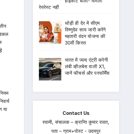
हाईकोर्ट बोला- मामला
रेयरेस्ट नहीं
थोड़ी ही देर में सीएम
ितीन
विष्णुदेव साय जारी करेंगे
ेडिकल
महतारी वंदन योजना की
के
30वीं किस्त
़े
भारत में जल्द एंट्री करेगी
लंबी व्हीलबेस वाली X1,
जानें फीचर्स और परफॉर्मेंस
 नियम
िवार्य
ंग या
Contact Us
स्वामी, संचालक – क्रान्ति कुमार रावत,
पता – ग्राम+पोस्ट - उदयपुर