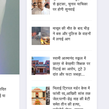
से झटका, चुनाव याचिका
पर होगी सुनवाई
मासूम की मौत के बाद भीड़
ने बस और पुलिस के वाहनों
में लगाई आग
स्वामी आत्मानंद स्कूल में
छात्र से बेरहमी! शिक्षक पर
पिटाई का आरोप, टूटे 3
दांत और फटा जबड़ा…
भिलाई ट्रिपल मर्डर केस में
पादित
फांसी रद्द,आखिरी सांस तक
ई या
जेल:पत्नी-डेढ़ माह की बेटी
समेत तीन की हत्या,