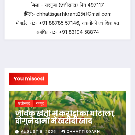
जिला - सरगुजा (छत्तीसगढ़) पिन 497117.
ईमेल:-
chhattisgarhkranti25@Gmail.com
मोबाईल नं.:- +91 88785 57146, तकनीकी एवं शिकायत
संबंधित नं.:- +91 83194 58874
You missed
छत्तीसगढ़
रायपुर
जैविक खेती में करोड़ों का घोटाला,
दोगुने दामों में खरीदी खाद
AUGUST 6, 2026
CHHATTISGARH