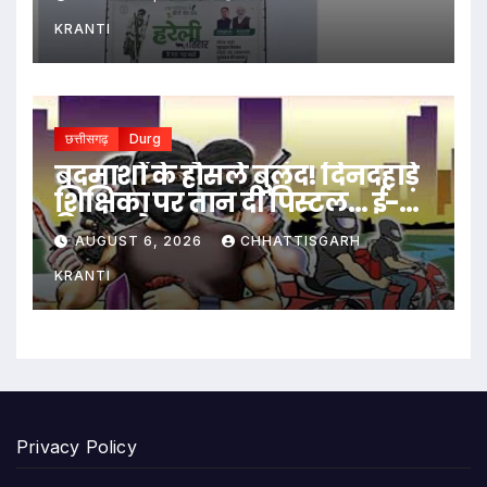
KRANTI
छत्तीसगढ़
Durg
बदमाशों के हौसले बुलंद! दिनदहाड़े
शिक्षिका पर तान दी पिस्टल… ई-
रिक्शा रोककर लूट…
AUGUST 6, 2026
CHHATTISGARH
KRANTI
Privacy Policy