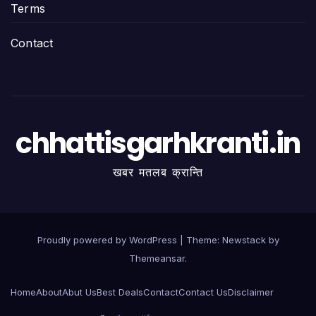
Terms
Contact
chhattisgarhkranti.in
खबर मतलब क्रान्ति
Proudly powered by WordPress
|
Theme:
Newstack
by
Themeansar
.
Home
About
Abut Us
Best Deals
Contact
Contact Us
Disclaimer