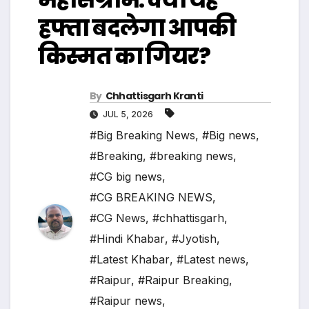
हफ्ता बदलेगा आपकी
किस्मत का गियर?
By
Chhattisgarh Kranti
JUL 5, 2026
#Big Breaking News
,
#Big news
,
#Breaking
,
#breaking news
,
#CG big news
,
#CG BREAKING NEWS
,
#CG News
,
#chhattisgarh
,
#Hindi Khabar
,
#Jyotish
,
#Latest Khabar
,
#Latest news
,
#Raipur
,
#Raipur Breaking
,
#Raipur news
,