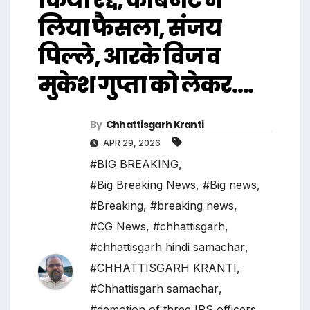
लिया फैसला, संजय
पिल्ले, आरके विज व
मुकेश गुप्ता को लेकर….
By
Chhattisgarh Kranti
APR 29, 2026
#BIG BREAKING
,
#Big Breaking News
,
#Big news
,
#Breaking
,
#breaking news
,
#CG News
,
#chhattisgarh
,
#chhattisgarh hindi samachar
,
#CHHATTISGARH KRANTI
,
#Chhattisgarh samachar
,
#demotion of three IPS officers
,