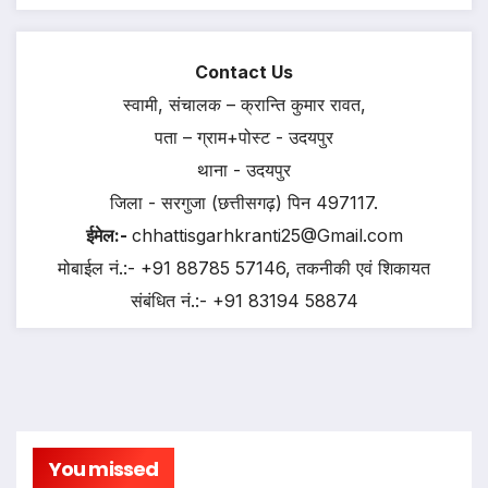
Contact Us
स्वामी, संचालक – क्रान्ति कुमार रावत,
पता – ग्राम+पोस्ट - उदयपुर
थाना - उदयपुर
जिला - सरगुजा (छत्तीसगढ़) पिन 497117.
ईमेल:-
chhattisgarhkranti25@Gmail.com
मोबाईल नं.:- +91 88785 57146, तकनीकी एवं शिकायत
संबंधित नं.:- +91 83194 58874
You missed