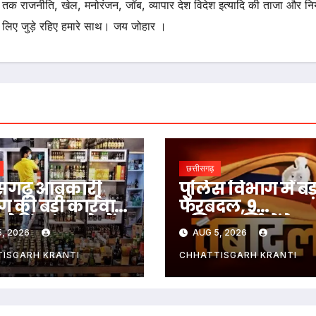
तक राजनीति, खेल, मनोरंजन, जॉब, व्यापार देश विदेश इत्यादि की ताजा और न
 लिए जुड़े रहिए हमारे साथ। जय जोहार ।
छत्तीसगढ़
ीसगढ़ आबकारी
पुलिस विभाग में बड़
 की बड़ी कार्रवाई
फेरबदल, 9
रेटिंग मामले में
पुलिसकर्मियों के
, 2026
AUG 5, 2026
बकारी उप
तबादले; कई थानों 
क्षक निलंबित
मिले नए प्रभारी
ISGARH KRANTI
CHHATTISGARH KRANTI