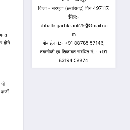
जिला - सरगुजा (छत्तीसगढ़) पिन 497117.
ईमेल:-
chhattisgarhkranti25@Gmail.co
m
ीभगत
र होने
मोबाईल नं.:- +91 88785 57146,
तकनीकी एवं शिकायत संबंधित नं.:- +91
83194 58874
 भी
फर्जी