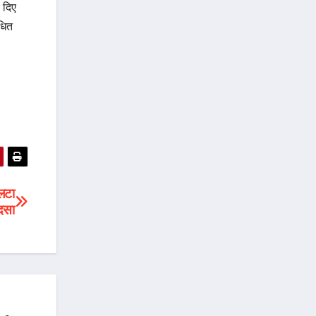
 दिए
धित
लटा
दसा