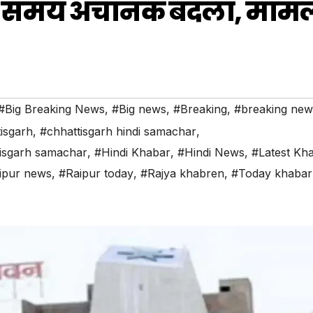
ों का समय अचानक बदला, माम
#Big Breaking News
,
#Big news
,
#Breaking
,
#breaking new
isgarh
,
#chhattisgarh hindi samachar
,
isgarh samachar
,
#Hindi Khabar
,
#Hindi News
,
#Latest Kh
ipur news
,
#Raipur today
,
#Rajya khabren
,
#Today khabar