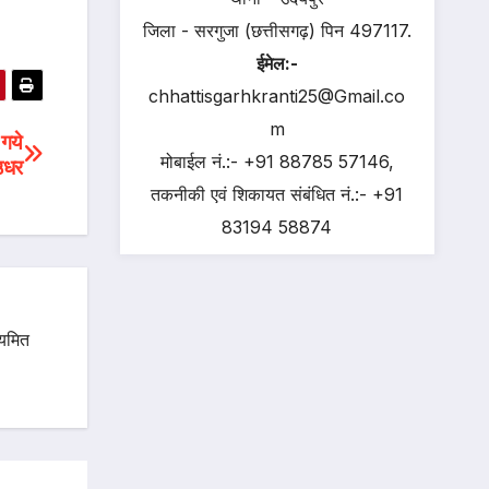
जिला - सरगुजा (छत्तीसगढ़) पिन 497117.
ईमेल:-
chhattisgarhkranti25@Gmail.co
m
 गये
मोबाईल नं.:- +91 88785 57146,
उधर
तकनीकी एवं शिकायत संबंधित नं.:- +91
83194 58874
ियमित