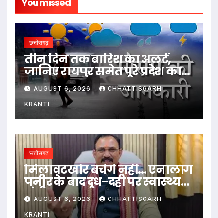
You missed
छत्तीसगढ़
तीन दिन तक बारिश का अलर्ट,
जानिए रायपुर समेत पूरे प्रदेश का
हाल…
AUGUST 6, 2026
CHHATTISGARH
KRANTI
छत्तीसगढ़
मिलावटखोर बचेंगे नहीं… एनालॉग
पनीर के बाद दूध-दही पर स्वास्थ्य
मंत्री का बड़ा बयान
AUGUST 6, 2026
CHHATTISGARH
KRANTI