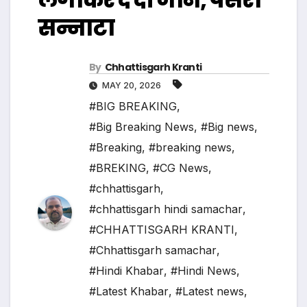
सन्नाटा
By
Chhattisgarh Kranti
MAY 20, 2026
#BIG BREAKING
,
#Big Breaking News
,
#Big news
,
#Breaking
,
#breaking news
,
#BREKING
,
#CG News
,
#chhattisgarh
,
#chhattisgarh hindi samachar
,
#CHHATTISGARH KRANTI
,
#Chhattisgarh samachar
,
#Hindi Khabar
,
#Hindi News
,
#Latest Khabar
,
#Latest news
,