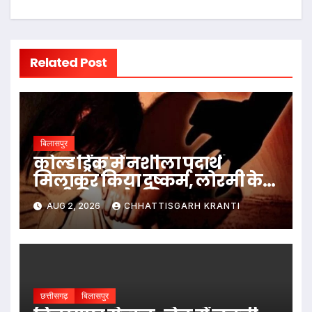
Related Post
बिलासपुर
कोल्ड ड्रिंक में नशीला पदार्थ
मिलाकर किया दुष्कर्म, लोरमी के
नामी बिल्डर के खिलाफ मामला
AUG 2, 2026
CHHATTISGARH KRANTI
दर्ज
छत्तीसगढ़
बिलासपुर