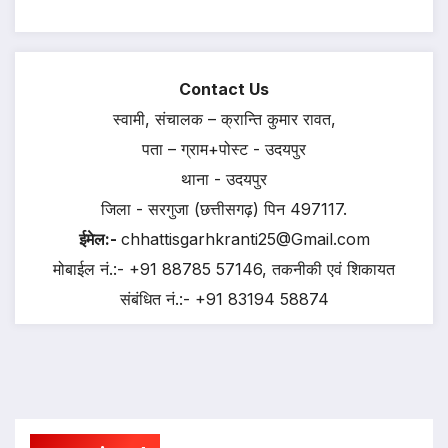
Contact Us
स्वामी, संचालक – क्रान्ति कुमार रावत,
पता – ग्राम+पोस्ट - उदयपुर
थाना - उदयपुर
जिला - सरगुजा (छत्तीसगढ़) पिन 497117.
ईमेल:-
chhattisgarhkranti25@Gmail.com
मोबाईल नं.:- +91 88785 57146, तकनीकी एवं शिकायत
संबंधित नं.:- +91 83194 58874