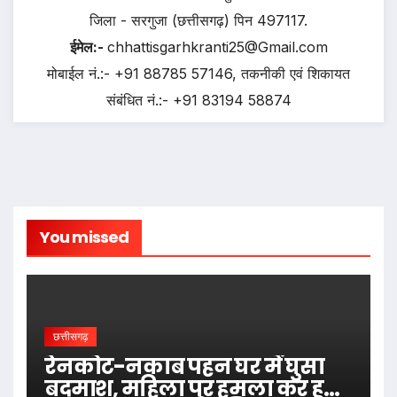
जिला - सरगुजा (छत्तीसगढ़) पिन 497117.
ईमेल:-
chhattisgarhkranti25@Gmail.com
मोबाईल नं.:- +91 88785 57146, तकनीकी एवं शिकायत
संबंधित नं.:- +91 83194 58874
You missed
छत्तीसगढ़
रेनकोट-नकाब पहन घर में घुसा
बदमाश, महिला पर हमला कर हुआ