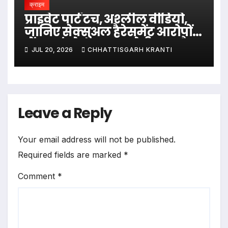
क्राइम
प्राइवेट पार्ट टच, अश्लील वीडियो,
जानिए सेक्सुअल हैरेसमेंट आरोपों
में बुरा फंसे उदय कृष्ण रेड्डी IPS कौन
JUL 20, 2026
CHHATTISGARH KRANTI
Leave a Reply
Your email address will not be published.
Required fields are marked
*
Comment
*