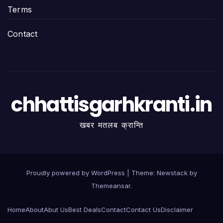
Terms
Contact
chhattisgarhkranti.in
खबर मतलब क्रान्ति
Proudly powered by WordPress
|
Theme:
Newstack
by
Themeansar
.
Home
About
Abut Us
Best Deals
Contact
Contact Us
Disclaimer