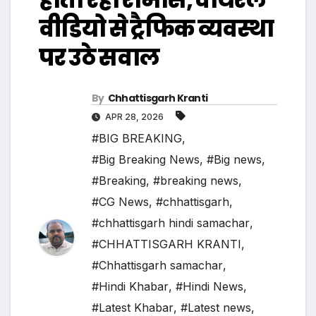
वीडियो से ट्रैफिक व्यवस्था
पर उठे सवाल
By
Chhattisgarh Kranti
APR 28, 2026
#BIG BREAKING
,
#Big Breaking News
,
#Big news
,
#Breaking
,
#breaking news
,
#CG News
,
#chhattisgarh
,
#chhattisgarh hindi samachar
,
#CHHATTISGARH KRANTI
,
#Chhattisgarh samachar
,
#Hindi Khabar
,
#Hindi News
,
#Latest Khabar
,
#Latest news
,