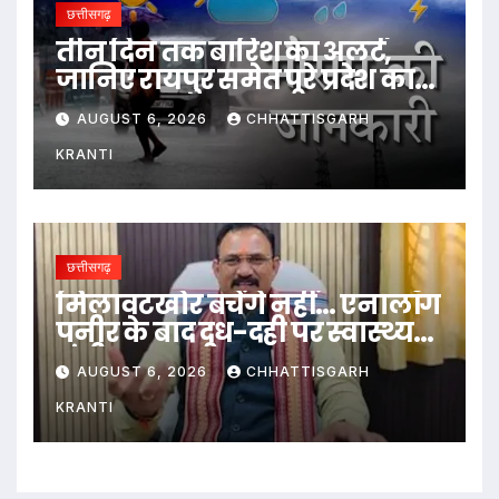
छत्तीसगढ़
तीन दिन तक बारिश का अलर्ट,
जानिए रायपुर समेत पूरे प्रदेश का
हाल…
AUGUST 6, 2026
CHHATTISGARH
KRANTI
छत्तीसगढ़
मिलावटखोर बचेंगे नहीं… एनालॉग
पनीर के बाद दूध-दही पर स्वास्थ्य
मंत्री का बड़ा बयान
AUGUST 6, 2026
CHHATTISGARH
KRANTI