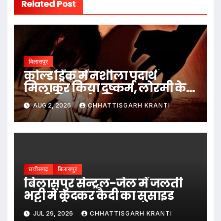
Related Post
बिलासपुर
कोल्ड ड्रिंक में नशीला पदार्थ
मिलाकर किया दुष्कर्म, लोरमी के
नामी बिल्डर के खिलाफ मामला
AUG 2, 2026
CHHATTISGARH KRANTI
दर्ज
छत्तीसगढ़
बिलासपुर
बिलासपुर सेन्ट्रल-जेल में जलती
भट्टी में कूदकर कैदी का सुसाइड
JUL 29, 2026
CHHATTISGARH KRANTI