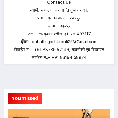
Contact Us
स्वामी, संचालक – क्रान्ति कुमार रावत,
पता – ग्राम+पोस्ट - उदयपुर
थाना - उदयपुर
जिला - सरगुजा (छत्तीसगढ़) पिन 497117.
ईमेल:-
chhattisgarhkranti25@Gmail.com
मोबाईल नं.:- +91 88785 57146, तकनीकी एवं शिकायत
संबंधित नं.:- +91 83194 58874
You missed