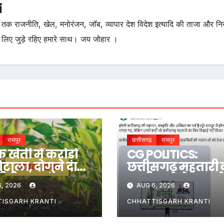
i
तक राजनीति, खेल, मनोरंजन, जॉब, व्यापार देश विदेश इत्यादि की ताजा और न
 लिए जुड़े रहिए हमारे साथ। जय जोहार ।
रायपुर
छत्तीसगढ़
रायपुर
 खेती में करोड़ों
CG POLITICS:
टाला, दोगुने दामों
छत्तीसगढ़ महतारी
रीदी खाद
तस्वीर को लेकर कोंग
, 2026
AUG 6, 2026
ने सरकार को घेरा
ISGARH KRANTI
CHHATTISGARH KRANTI