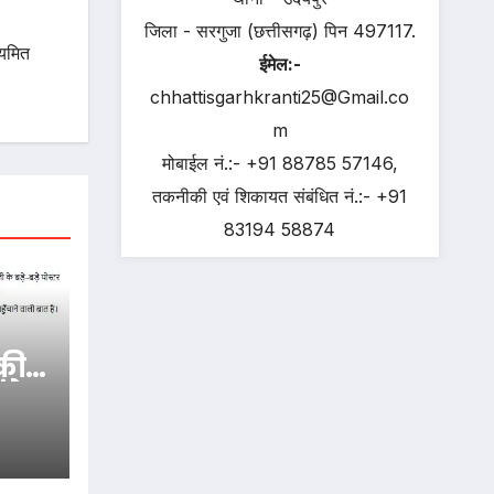
जिला - सरगुजा (छत्तीसगढ़) पिन 497117.
ियमित
ईमेल:-
chhattisgarhkranti25@Gmail.co
m
मोबाईल नं.:- +91 88785 57146,
तकनीकी एवं शिकायत संबंधित नं.:- +91
83194 58874
 की
्रेस