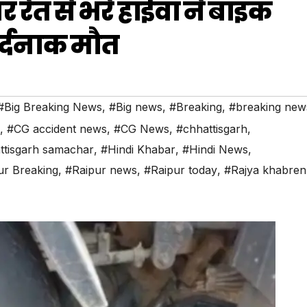
 रेत से भरे हाईवा ने बाइक
 दर्दनाक मौत
#Big Breaking News
,
#Big news
,
#Breaking
,
#breaking new
,
#CG accident news
,
#CG News
,
#chhattisgarh
,
ttisgarh samachar
,
#Hindi Khabar
,
#Hindi News
,
ur Breaking
,
#Raipur news
,
#Raipur today
,
#Rajya khabren