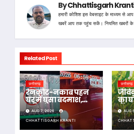
By
Chhattisgarh Krant
हमारी कोशिश इस वेबसाइट के माध्यम से आप 
खबरें आप तक पहुंच सकें। नियमित खबरों के
Related Post
छत्तीसगढ़
छत्तीसगढ़
रेनकोट-नकाब पहन
जैविक
घर में घुसा बदमाश,
का घो
महिला पर हमला कर
में ख
AUG 7, 2026
AUG 6
हुआ फरार; जांच में जुटी
पुलिस…
CHHATTISGARH KRANTI
CHHATT