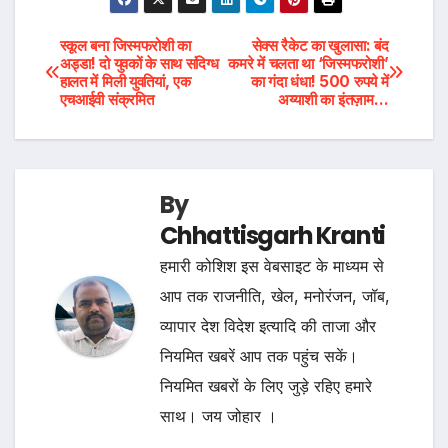
Post
स्कूल बना जिस्मफरोशी का
सेक्स रैकेट का खुलासा: बंद
अड्डा! दो युवकों के साथ संदिग्ध
कमरे में चलता था ‘जिस्मफरोशी’
हालत में मिली युवतियां, एक
का गंदा धंधा! 500 रुपये में
navigation
एचआईवी संक्रमित
अय्याशी का इंतज़ाम…
By
Chhattisgarh Kranti
हमारी कोशिश इस वेबसाइट के माध्यम से
आप तक राजनीति, खेल, मनोरंजन, जॉब,
व्यापार देश विदेश इत्यादि की ताजा और
नियमित खबरें आप तक पहुंच सकें।
नियमित खबरों के लिए जुड़े रहिए हमारे
साथ। जय जोहार ।