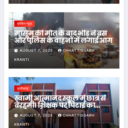
ब्रेकिंग न्यूज़
मासूम की मौत के बाद भीड़ ने बस
और पुलिस के वाहनों में लगाई आग
AUGUST 7, 2026
CHHATTISGARH
KRANTI
छत्तीसगढ़
स्वामी आत्मानंद स्कूल में छात्र से
बेरहमी! शिक्षक पर पिटाई का
आरोप, टूटे 3 दांत और फटा जबड़ा…
AUGUST 7, 2026
CHHATTISGARH
KRANTI