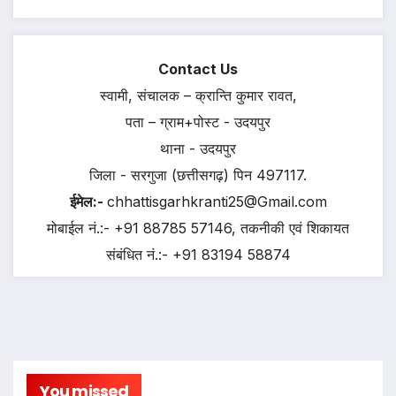
Contact Us
स्वामी, संचालक – क्रान्ति कुमार रावत,
पता – ग्राम+पोस्ट - उदयपुर
थाना - उदयपुर
जिला - सरगुजा (छत्तीसगढ़) पिन 497117.
ईमेल:-
chhattisgarhkranti25@Gmail.com
मोबाईल नं.:- +91 88785 57146, तकनीकी एवं शिकायत
संबंधित नं.:- +91 83194 58874
You missed