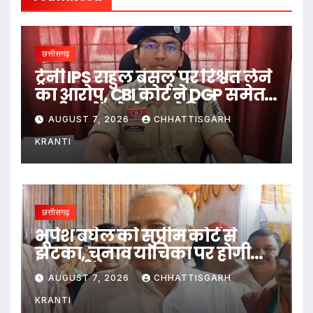
छत्तीसगढ़
ट्रेनी IPS राहुल बंसल पर रिश्वत लेने
का आरोप, CBI कोर्ट ने DGP समेत
सभी पक्षों को भेजा नोटिस
AUGUST 7, 2026
CHHATTISGARH
KRANTI
छत्तीसगढ़
भूपेश बघेल को सुप्रीम कोर्ट से
झटका, चुनाव याचिका पर होगी
सुनवाई
AUGUST 7, 2026
CHHATTISGARH
KRANTI