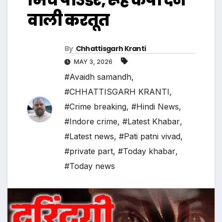
वाली करतूत
By
Chhattisgarh Kranti
MAY 3, 2026
#Avaidh samandh
,
#CHHATTISGARH KRANTI
,
#Crime breaking
,
#Hindi News
,
#Indore crime
,
#Latest Khabar
,
#Latest news
,
#Pati patni vivad
,
#private part
,
#Today khabar
,
#Today news