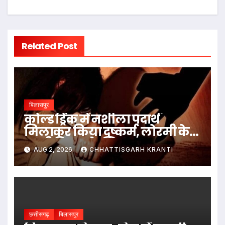
Related Post
बिलासपुर
कोल्ड ड्रिंक में नशीला पदार्थ
मिलाकर किया दुष्कर्म, लोरमी के
नामी बिल्डर के खिलाफ मामला
AUG 2, 2026
CHHATTISGARH KRANTI
दर्ज
छत्तीसगढ़
बिलासपुर