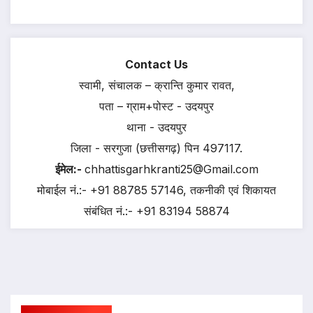
Contact Us
स्वामी, संचालक – क्रान्ति कुमार रावत,
पता – ग्राम+पोस्ट - उदयपुर
थाना - उदयपुर
जिला - सरगुजा (छत्तीसगढ़) पिन 497117.
ईमेल:-
chhattisgarhkranti25@Gmail.com
मोबाईल नं.:- +91 88785 57146, तकनीकी एवं शिकायत
संबंधित नं.:- +91 83194 58874