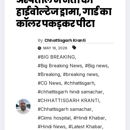
हाईवोल्टेज ड्रामा, गार्ड का
कॉलर पकड़कर पीटा
By
Chhattisgarh Kranti
MAY 16, 2026
#BIG BREAKING
,
#Big Breaking News
,
#Big news
,
#Breaking
,
#breaking news
,
#CG News
,
#chhattisgarh
,
#chhattisgarh hindi samachar
,
#CHHATTISGARH KRANTI
,
#Chhattisgarh samachar
,
#Ciims hospital
,
#Hindi Khabar
,
#Hindi News
,
#Latest Khabar
,