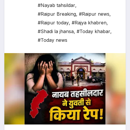
#Nayab tahsildar
,
#Raipur Breaking
,
#Raipur news
,
#Raipur today
,
#Rajya khabren
,
#Shadi la jhansa
,
#Today khabar
,
#Today news