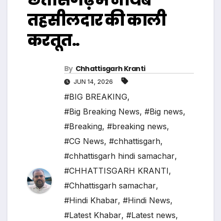
तहसीलदार की काली
करतूत..
By
Chhattisgarh Kranti
JUN 14, 2026
#BIG BREAKING
,
#Big Breaking News
,
#Big news
,
#Breaking
,
#breaking news
,
#CG News
,
#chhattisgarh
,
#chhattisgarh hindi samachar
,
#CHHATTISGARH KRANTI
,
#Chhattisgarh samachar
,
#Hindi Khabar
,
#Hindi News
,
#Latest Khabar
,
#Latest news
,