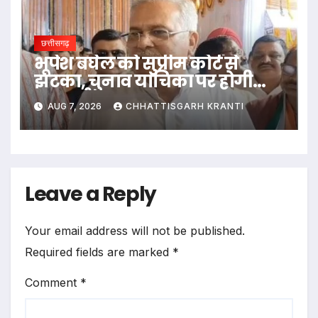
छत्तीसगढ़
भूपेश बघेल को सुप्रीम कोर्ट से
झटका, चुनाव याचिका पर होगी
सुनवाई
AUG 7, 2026
CHHATTISGARH KRANTI
Leave a Reply
Your email address will not be published.
Required fields are marked
*
Comment
*