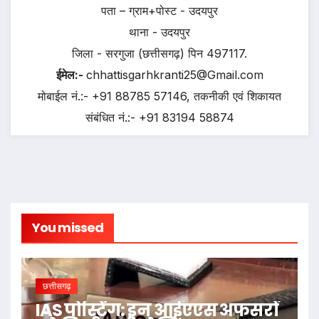
पता – ग्राम+पोस्ट - उदयपुर
थाना - उदयपुर
जिला - सरगुजा (छत्तीसगढ़) पिन 497117.
ईमेल:-
chhattisgarhkranti25@Gmail.com
मोबाईल नं.:- +91 88785 57146, तकनीकी एवं शिकायत
संबंधित नं.:- +91 83194 58874
You missed
छत्तीसगढ़
IAS पोस्टिंग: इन आईएएस अफसरों