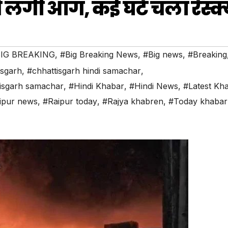
ं लगी आग, कई घंटे चला रेस्क्
IG BREAKING
,
#Big Breaking News
,
#Big news
,
#Breaking
isgarh
,
#chhattisgarh hindi samachar
,
isgarh samachar
,
#Hindi Khabar
,
#Hindi News
,
#Latest Kh
ipur news
,
#Raipur today
,
#Rajya khabren
,
#Today khabar