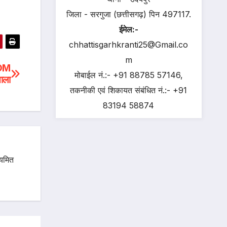
जिला - सरगुजा (छत्तीसगढ़) पिन 497117.
ईमेल:-
chhattisgarhkranti25@Gmail.co
m
SDM
मोबाईल नं.:- +91 88785 57146,
ताला
तकनीकी एवं शिकायत संबंधित नं.:- +91
83194 58874
ियमित