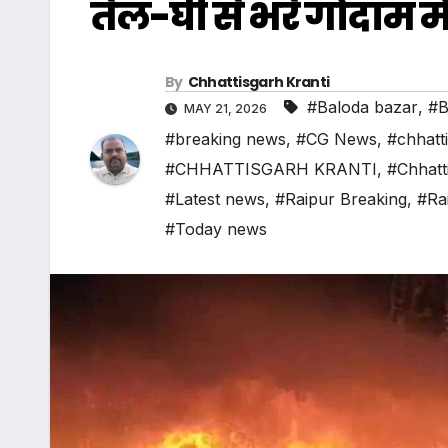
तेल-घी से भरे गोदाम मे
By
Chhattisgarh Kranti
#Baloda bazar
,
#B
MAY 21, 2026
#breaking news
,
#CG News
,
#chhatt
#CHHATTISGARH KRANTI
,
#Chhatt
#Latest news
,
#Raipur Breaking
,
#Ra
#Today news