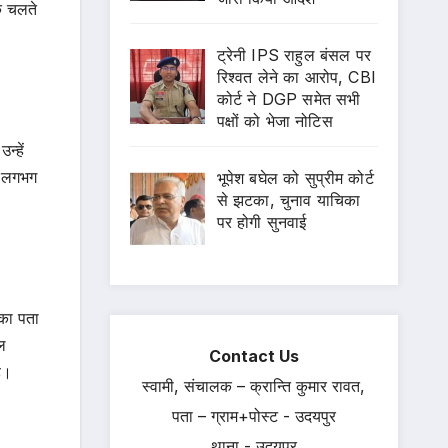
के चलते
ट्रेनी IPS राहुल बंसल पर
रिश्वत लेने का आरोप, CBI
कोर्ट ने DGP समेत सभी
पक्षों को भेजा नोटिस
्हें
ा लगभग
भूपेश बघेल को सुप्रीम कोर्ट
से झटका, चुनाव याचिका
पर होगी सुनवाई
का पता
ल
Contact Us
ै।
स्वामी, संचालक – क्रान्ति कुमार रावत,
पता – ग्राम+पोस्ट - उदयपुर
थाना - उदयपुर