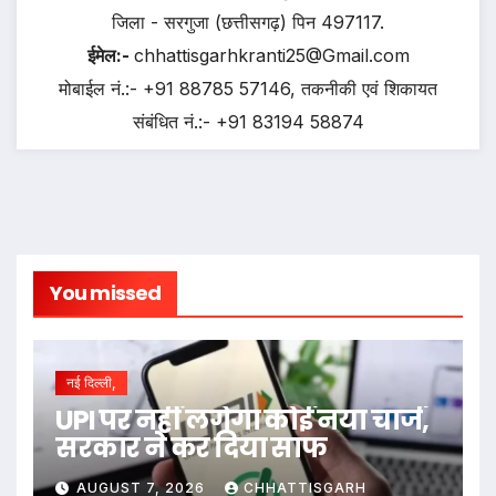
जिला - सरगुजा (छत्तीसगढ़) पिन 497117.
ईमेल:-
chhattisgarhkranti25@Gmail.com
मोबाईल नं.:- +91 88785 57146, तकनीकी एवं शिकायत
संबंधित नं.:- +91 83194 58874
You missed
नई दिल्ली,
UPI पर नहीं लगेगा कोई नया चार्ज,
सरकार ने कर दिया साफ
AUGUST 7, 2026
CHHATTISGARH