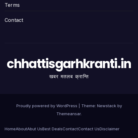
Terms
Contact
chhattisgarhkranti.in
खबर मतलब क्रान्ति
Proudly powered by WordPress
|
Theme:
Newstack
by
Themeansar
.
Home
About
Abut Us
Best Deals
Contact
Contact Us
Disclaimer