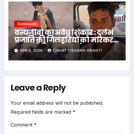
Dantewada
वन्यजीवों का अवैध शिकार : दुर्लभ
प्रजाति की गिलहरियों को मारकर
नक्सली हिड़मा के गाने पर Reel
APR 9, 2026
CHHATTISGARH KRANTI
बनाकर इंस्टाग्राम पर डाला,
शिकारी गिरफ्तार
Leave a Reply
Your email address will not be published.
Required fields are marked
*
Comment
*