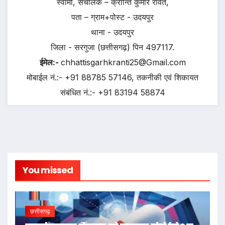
स्वामी, संचालक – क्रान्ति कुमार रावत,
पता – ग्राम+पोस्ट - उदयपुर
थाना - उदयपुर
जिला - सरगुजा (छत्तीसगढ़) पिन 497117.
ईमेल:-
chhattisgarhkranti25@Gmail.com
मोबाईल नं.:- +91 88785 57146, तकनीकी एवं शिकायत
संबंधित नं.:- +91 83194 58874
You missed
छत्तीसगढ़