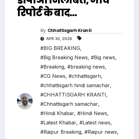
रिपोर्ट के बाद…
By
Chhattisgarh Kranti
APR 30, 2026
#BIG BREAKING
,
#Big Breaking News
,
#Big news
,
#Breaking
,
#breaking news
,
#CG News
,
#chhattisgarh
,
#chhattisgarh hindi samachar
,
#CHHATTISGARH KRANTI
,
#Chhattisgarh samachar
,
#Hindi Khabar
,
#Hindi News
,
#Latest Khabar
,
#Latest news
,
#Raipur Breaking
,
#Raipur news
,