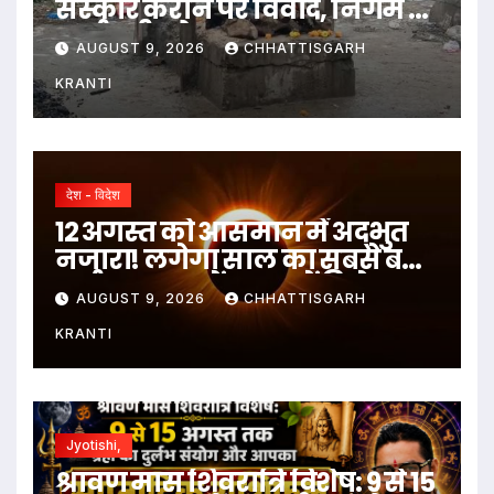
संस्कार कराने पर विवाद, निगम ने
कर्मचारी को हटाया
AUGUST 9, 2026
CHHATTISGARH
KRANTI
देश - विदेश
12 अगस्त को आसमान में अद्भुत
नजारा! लगेगा साल का सबसे बड़ा
सूर्य ग्रहण, जानें भारत में दिखेगा या
AUGUST 9, 2026
CHHATTISGARH
नहीं
KRANTI
Jyotishi,
श्रावण मास शिवरात्रि विशेष: 9 से 15