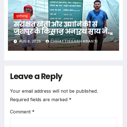
छत्तीसगढ़
संरक्षित खेती और उद्यानिकी से
जशपुर के किसान अनारथ साय ने
लिखी आत्मनिर्भरता की नई कहानी
AUG 8, 2026
CHHATTISGARH KRANTI
Leave a Reply
Your email address will not be published.
Required fields are marked
*
Comment
*