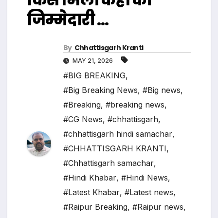
जिम्मेदारी …
By
Chhattisgarh Kranti
MAY 21, 2026
#BIG BREAKING
,
#Big Breaking News
,
#Big news
,
#Breaking
,
#breaking news
,
#CG News
,
#chhattisgarh
,
#chhattisgarh hindi samachar
,
#CHHATTISGARH KRANTI
,
#Chhattisgarh samachar
,
#Hindi Khabar
,
#Hindi News
,
#Latest Khabar
,
#Latest news
,
#Raipur Breaking
,
#Raipur news
,