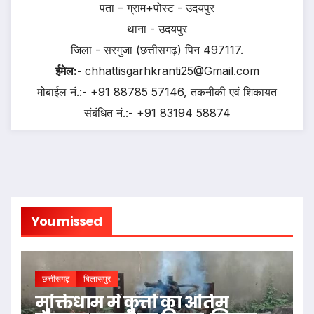
पता – ग्राम+पोस्ट - उदयपुर
थाना - उदयपुर
जिला - सरगुजा (छत्तीसगढ़) पिन 497117.
ईमेल:-
chhattisgarhkranti25@Gmail.com
मोबाईल नं.:- +91 88785 57146, तकनीकी एवं शिकायत
संबंधित नं.:- +91 83194 58874
You missed
छत्तीसगढ़
बिलासपुर
मुक्तिधाम में कुत्तों का अंतिम