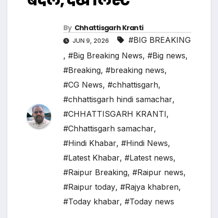
By
Chhattisgarh Kranti
#BIG BREAKING
JUN 9, 2026
,
#Big Breaking News
,
#Big news
,
#Breaking
,
#breaking news
,
#CG News
,
#chhattisgarh
,
#chhattisgarh hindi samachar
,
#CHHATTISGARH KRANTI
,
#Chhattisgarh samachar
,
#Hindi Khabar
,
#Hindi News
,
#Latest Khabar
,
#Latest news
,
#Raipur Breaking
,
#Raipur news
,
#Raipur today
,
#Rajya khabren
,
#Today khabar
,
#Today news