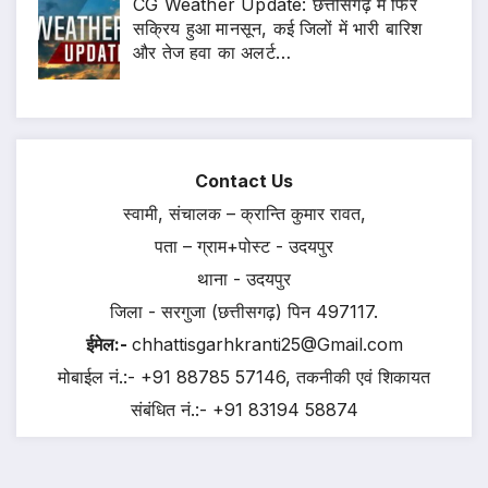
CG Weather Update: छत्तीसगढ़ में फिर
सक्रिय हुआ मानसून, कई जिलों में भारी बारिश
और तेज हवा का अलर्ट…
Contact Us
स्वामी, संचालक – क्रान्ति कुमार रावत,
पता – ग्राम+पोस्ट - उदयपुर
थाना - उदयपुर
जिला - सरगुजा (छत्तीसगढ़) पिन 497117.
ईमेल:-
chhattisgarhkranti25@Gmail.com
मोबाईल नं.:- +91 88785 57146, तकनीकी एवं शिकायत
संबंधित नं.:- +91 83194 58874