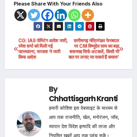
Please Share With Your Friends Also
Post
CG: IAS पोस्टिंग आदेश जारी,
छत्तीसगढ़ मंत्रिमंडल फेरबदल
रमेश शर्मा को मिली नई
पर CM विष्णुदेव साय का बड़ा
पदस्थापना, सरकार ने जारी
बयानयह सिर्फ अटकलें, किसी भी
navigation
किया आदेश
बात पर लगाए जा सकते हैं कयास’
By
Chhattisgarh Kranti
हमारी कोशिश इस वेबसाइट के माध्यम से
आप तक राजनीति, खेल, मनोरंजन, जॉब,
व्यापार देश विदेश इत्यादि की ताजा और
नियमित खबरें आप तक पहुंच सकें।