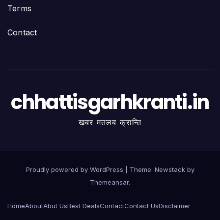
Terms
Contact
chhattisgarhkranti.in
खबर मतलब क्रान्ति
Proudly powered by WordPress
|
Theme:
Newstack
by
Themeansar
.
Home
About
Abut Us
Best Deals
Contact
Contact Us
Disclaimer