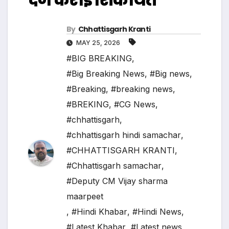
By
Chhattisgarh Kranti
MAY 25, 2026
#BIG BREAKING
,
#Big Breaking News
,
#Big news
,
#Breaking
,
#breaking news
,
#BREKING
,
#CG News
,
#chhattisgarh
,
#chhattisgarh hindi samachar
,
#CHHATTISGARH KRANTI
,
#Chhattisgarh samachar
,
#Deputy CM Vijay sharma
maarpeet
,
#Hindi Khabar
,
#Hindi News
,
#Latest Khabar
,
#Latest news
,