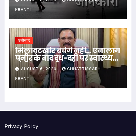
KRANTI
छत्तीसगढ़
मिलावटखोर बचेंगे नहीं… एनालॉग
पनीर के बाद दूध-दही पर स्वास्थ्य
मंत्री का बड़ा बयान
AUGUST 6, 2026
CHHATTISGARH
KRANTI
Privacy Policy