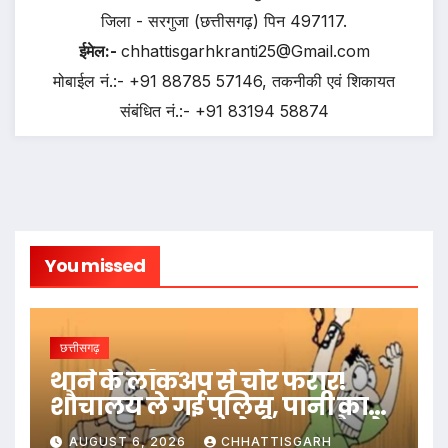
जिला - सरगुजा (छत्तीसगढ़) पिन 497117.
ईमेल:-
chhattisgarhkranti25@Gmail.com
मोबाईल नं.:- +91 88785 57146, तकनीकी एवं शिकायत
संबंधित नं.:- +91 83194 58874
You missed
छत्तीसगढ़
थाने के लॉकअप से चोर फरार!
शौचालय ले गई पुलिस, पानी का
बहाना बनाकर आरोपी हुआ नौ-दो
AUGUST 6, 2026
CHHATTISGARH