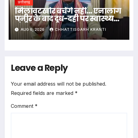
छत्तीसगढ़
मिलावटखोर बचेंगे नहीं… एनालॉग
पनीर के बाद दूध-दही पर स्वास्थ्य
मंत्री का बड़ा बयान
AUG 6, 2026
CHHATTISGARH KRANTI
Leave a Reply
Your email address will not be published.
Required fields are marked
*
Comment
*