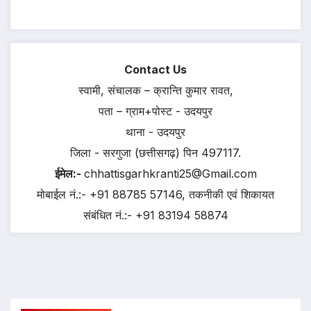
Contact Us
स्वामी, संचालक – क्रान्ति कुमार रावत,
पता – ग्राम+पोस्ट - उदयपुर
थाना - उदयपुर
जिला - सरगुजा (छत्तीसगढ़) पिन 497117.
ईमेल:-
chhattisgarhkranti25@Gmail.com
मोबाईल नं.:- +91 88785 57146, तकनीकी एवं शिकायत
संबंधित नं.:- +91 83194 58874