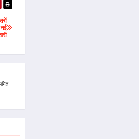
रों
 नई
दारी
ियमित