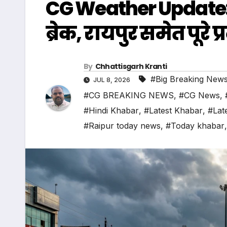
CG Weather Update: छ
ब्रेक, रायपुर समेत पूरे
By
Chhattisgarh Kranti
#Big Breaking New
JUL 8, 2026
#CG BREAKING NEWS
,
#CG News
,
#Hindi Khabar
,
#Latest Khabar
,
#Lat
#Raipur today news
,
#Today khabar