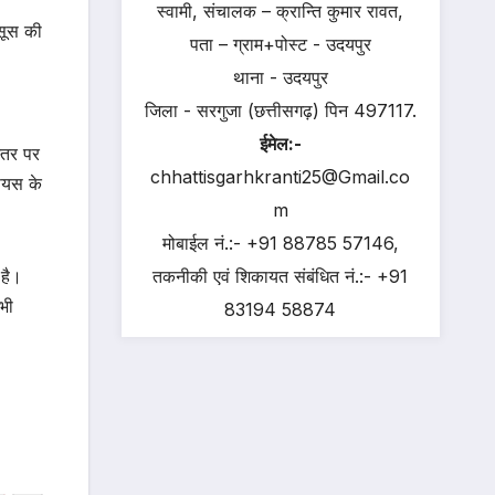
स्वामी, संचालक – क्रान्ति कुमार रावत,
हसूस की
पता – ग्राम+पोस्ट - उदयपुर
थाना - उदयपुर
जिला - सरगुजा (छत्तीसगढ़) पिन 497117.
ईमेल:-
्तर पर
chhattisgarhkranti25@Gmail.co
ियस के
m
मोबाईल नं.:- +91 88785 57146,
 है।
तकनीकी एवं शिकायत संबंधित नं.:- +91
भी
83194 58874