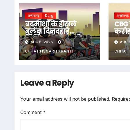
छत्तीसगढ़
Durg
छत्तीसगढ़
बदमाशों के हौसले
CBG 
बुलंद! दिनदहाड़े
करोड़
शिक्षिका पर तान दी
पहला
AUG 6, 2026
AUG 6
पिस्टल… ई-रिक्शा
छत्त
रोककर लूट…
CHHATTISGARH KRANTI
CHHATT
Leave a Reply
Your email address will not be published.
Require
Comment
*