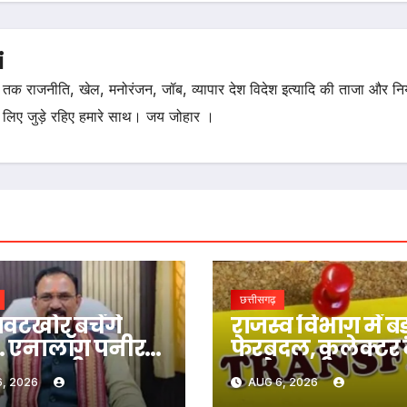
i
तक राजनीति, खेल, मनोरंजन, जॉब, व्यापार देश विदेश इत्यादि की ताजा और न
 लिए जुड़े रहिए हमारे साथ। जय जोहार ।
छत्तीसगढ़
वटखोर बचेंगे
राजस्व विभाग में बड
… एनालॉग पनीर
फेरबदल, कलेक्टर 
द दूध-दही पर
बदले तहसीलदार-
, 2026
AUG 6, 2026
थ्य मंत्री का बड़ा
नायब तहसीलदार क