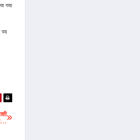
िया गया
त पद
।
याशी
ित…