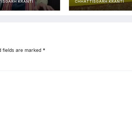
न
प्रभार
ISGARH KRANTI
CHHATTISGARH KRANTI
d fields are marked
*