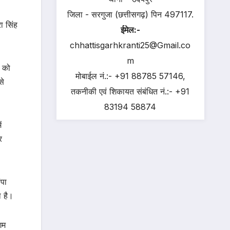
जिला - सरगुजा (छत्तीसगढ़) पिन 497117.
ा सिंह
ईमेल:-
chhattisgarhkranti25@Gmail.co
m
ी को
मोबाईल नं.:- +91 88785 57146,
से
तकनीकी एवं शिकायत संबंधित नं.:- +91
83194 58874
ं
र
ंपा
ा है।
गम