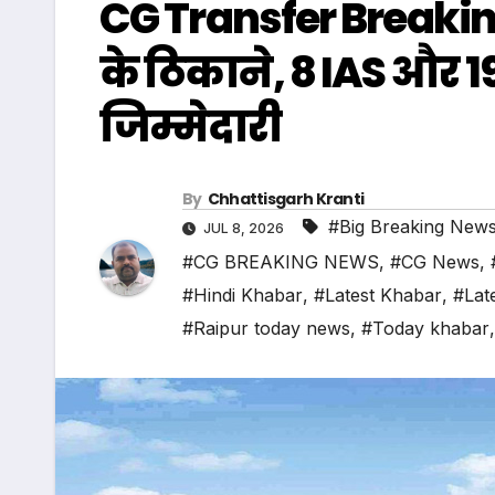
CG Transfer Breakin
के ठिकाने, 8 IAS और 
जिम्मेदारी
By
Chhattisgarh Kranti
#Big Breaking New
JUL 8, 2026
#CG BREAKING NEWS
,
#CG News
,
#Hindi Khabar
,
#Latest Khabar
,
#Lat
#Raipur today news
,
#Today khabar