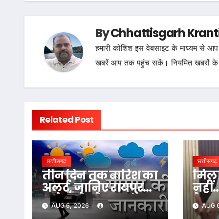
By
Chhattisgarh Krant
हमारी कोशिश इस वेबसाइट के माध्यम से आप 
खबरें आप तक पहुंच सकें। नियमित खबरों के
Related Post
छत्तीसगढ़
छत्तीसगढ़
तीन दिन तक बारिश का
मिला
अलर्ट, जानिए रायपुर
नहीं
समेत पूरे प्रदेश का
के बा
AUG 6, 2026
AUG 6
हाल…
स्वास्