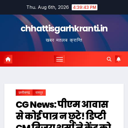
Skip
Thu. Aug 6th, 2026
4:39:44 PM
to
content
chhattisgarhkranti.in
खबर मतलब क्रान्ति
छत्तीसगढ़
रायपुर
CG News: पीएम आवास
से कोई पात्र न छूटे! डिप्टी
CM विजय शर्मा ने केंद्र को