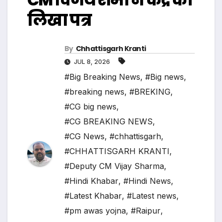
लिखा पत्र
By
Chhattisgarh Kranti
JUL 8, 2026
#Big Breaking News
,
#Big news
,
#breaking news
,
#BREKING
,
#CG big news
,
#CG BREAKING NEWS
,
#CG News
,
#chhattisgarh
,
#CHHATTISGARH KRANTI
,
#Deputy CM Vijay Sharma
,
#Hindi Khabar
,
#Hindi News
,
#Latest Khabar
,
#Latest news
,
#pm awas yojna
,
#Raipur
,