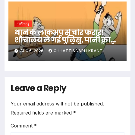
छत्तीसगढ़
थाने के लॉकअप से चोर फरार!
शौचालय ले गई पुलिस, पानी का
बहाना बनाकर आरोपी हुआ नौ-दो
AUG 6, 2026
CHHATTISGARH KRANTI
ग्यारह
Leave a Reply
Your email address will not be published.
Required fields are marked
*
Comment
*