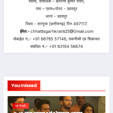
स्वामी, संचालक – क्रान्ति कुमार रावत,
पता – ग्राम+पोस्ट - उदयपुर
थाना - उदयपुर
जिला - सरगुजा (छत्तीसगढ़) पिन 497117.
ईमेल:-
chhattisgarhkranti25@Gmail.com
मोबाईल नं.:- +91 88785 57146, तकनीकी एवं शिकायत
संबंधित नं.:- +91 83194 58874
You missed
नई दिल्ली,