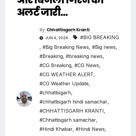
अलर्ट जारी…
By
Chhattisgarh Kranti
#BIG BREAKING
JUN 4, 2026
,
#Big Breaking News
,
#Big news
,
#Breaking
,
#breaking news
,
#CG Breaking
,
#CG News
,
#CG WEATHER ALERT
,
#CG Weather Update
,
#chhattisgarh
,
#chhattisgarh hindi samachar
,
#CHHATTISGARH KRANTI
,
#Chhattisgarh samachar
,
#Hindi Khabar
,
#Hindi News
,