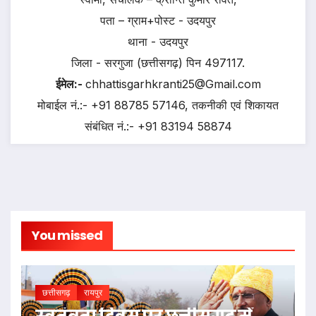
पता – ग्राम+पोस्ट - उदयपुर
थाना - उदयपुर
जिला - सरगुजा (छत्तीसगढ़) पिन 497117.
ईमेल:-
chhattisgarhkranti25@Gmail.com
मोबाईल नं.:- +91 88785 57146, तकनीकी एवं शिकायत
संबंधित नं.:- +91 83194 58874
You missed
छत्तीसगढ़
रायपुर