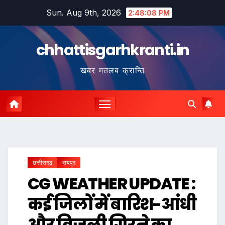
Skip
Sun. Aug 9th, 2026
2:48:09 PM
to
content
chhattisgarhkranti.in
खबर मतलब क्रान्ति
छत्तीसगढ़
रायपुर
CG WEATHER UPDATE :
कई जिलों में बारिश-आंधी
और बिजली गिरने का