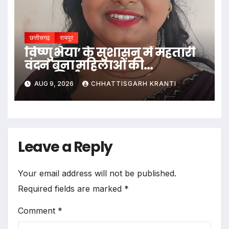
छत्तीसगढ़
रायपुर
विष्णु भैया’ के सुशासन में महतारी
वंदन बना महिलाओं की
आत्मनिर्भरता का आधार
AUG 9, 2026
CHHATTISGARH KRANTI
Leave a Reply
Your email address will not be published.
Required fields are marked
*
Comment
*