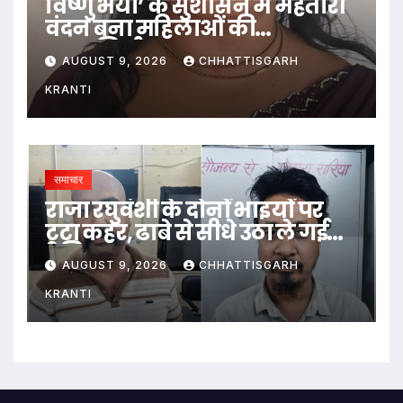
विष्णु भैया’ के सुशासन में महतारी
वंदन बना महिलाओं की
आत्मनिर्भरता का आधार
AUGUST 9, 2026
CHHATTISGARH
KRANTI
समाचार
राजा रघुवंशी के दोनों भाइयों पर
टूटा कहर, ढाबे से सीधे उठा ले गई
पुलिस
AUGUST 9, 2026
CHHATTISGARH
KRANTI