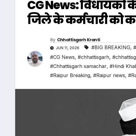
CG News: विधायकों क
जिले के कर्मचारी को क
By
Chhattisgarh Kranti
#BIG BREAKING
,
#
JUN 11, 2026
#CG News
,
#chhattisgarh
,
#chhattis
#Chhattisgarh samachar
,
#Hindi Kha
#Raipur Breaking
,
#Raipur news
,
#Ra