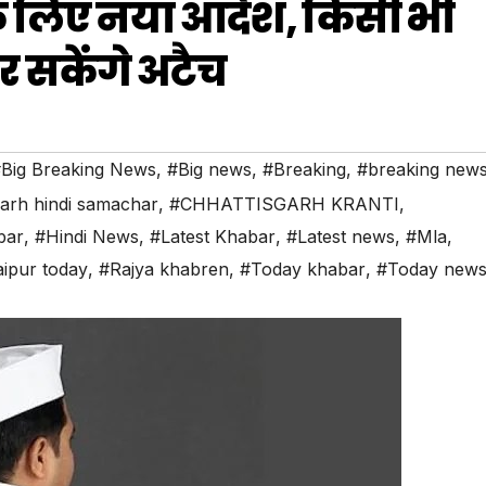
े लिए नया आदेश, किसी भी
र सकेंगे अटैच
Big Breaking News
,
#Big news
,
#Breaking
,
#breaking new
garh hindi samachar
,
#CHHATTISGARH KRANTI
,
bar
,
#Hindi News
,
#Latest Khabar
,
#Latest news
,
#Mla
,
ipur today
,
#Rajya khabren
,
#Today khabar
,
#Today new