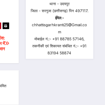
थाना - उदयपुर
जिला - सरगुजा (छत्तीसगढ़) पिन 497117.
ईमेल:-
chhattisgarhkranti25@Gmail.co
m
ांश:
मोबाईल नं.:- +91 88785 57146,
 में
तकनीकी एवं शिकायत संबंधित नं.:- +91
जान
83194 58874
ियमित