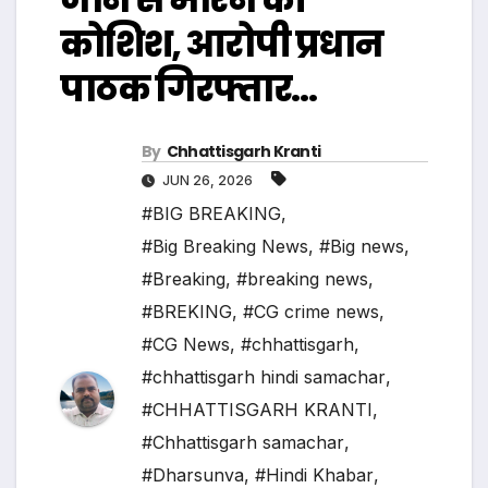
कोशिश, आरोपी प्रधान
पाठक गिरफ्तार…
By
Chhattisgarh Kranti
JUN 26, 2026
#BIG BREAKING
,
#Big Breaking News
,
#Big news
,
#Breaking
,
#breaking news
,
#BREKING
,
#CG crime news
,
#CG News
,
#chhattisgarh
,
#chhattisgarh hindi samachar
,
#CHHATTISGARH KRANTI
,
#Chhattisgarh samachar
,
#Dharsunva
,
#Hindi Khabar
,