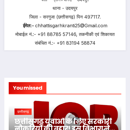
थाना - उदयपुर
जिला - सरगुजा (छत्तीसगढ़) पिन 497117.
ईमेल:-
chhattisgarhkranti25@Gmail.com
मोबाईल नं.:- +91 88785 57146, तकनीकी एवं शिकायत
संबंधित नं.:- +91 83194 58874
You missed
छत्तीसगढ़
छत्तीसगढ़ युवाओं के लिए सरकारी
नौकरियों की बहार! इस विभाग ने