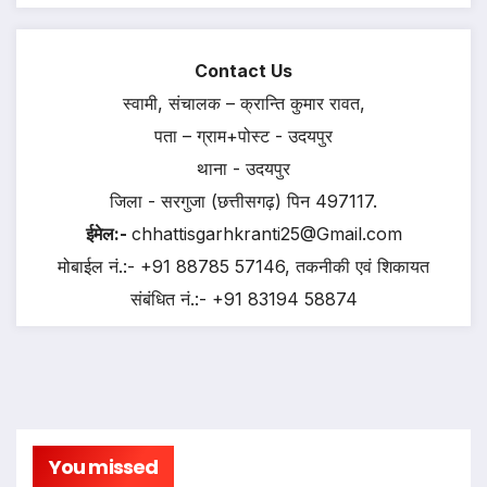
Contact Us
स्वामी, संचालक – क्रान्ति कुमार रावत,
पता – ग्राम+पोस्ट - उदयपुर
थाना - उदयपुर
जिला - सरगुजा (छत्तीसगढ़) पिन 497117.
ईमेल:-
chhattisgarhkranti25@Gmail.com
मोबाईल नं.:- +91 88785 57146, तकनीकी एवं शिकायत
संबंधित नं.:- +91 83194 58874
You missed