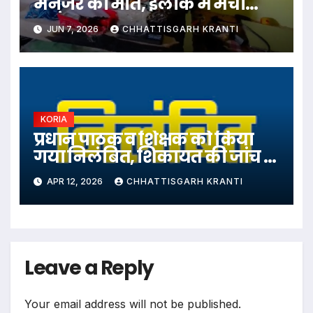
मैनेजर की मौत, इलाके में मचा
हड़कंप
JUN 7, 2026
CHHATTISGARH KRANTI
KORIA
प्रधान पाठक व शिक्षक को किया
गया निलंबित, शिकायत की जांच के
बाद हुआ एक्शन
APR 12, 2026
CHHATTISGARH KRANTI
Leave a Reply
Your email address will not be published.