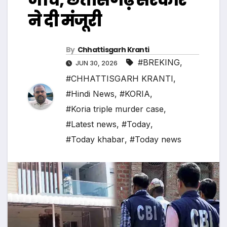
ने दी मंजूरी
By
Chhattisgarh Kranti
#BREKING
,
JUN 30, 2026
#CHHATTISGARH KRANTI
,
#Hindi News
,
#KORIA
,
#Koria triple murder case
,
#Latest news
,
#Today
,
#Today khabar
,
#Today news