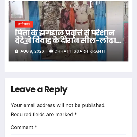
छत्तीसगढ़
पिता के झगड़ालू प्रवृत्ति से परेशान
बेटे ने विवाद के दौरान सील-लोढ़ा
से सिर पर किया वार…
AUG 8, 2026
CHHATTISGARH KRANTI
Leave a Reply
Your email address will not be published.
Required fields are marked
*
Comment
*