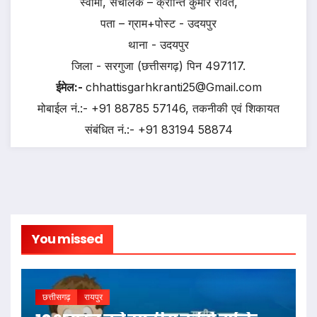
स्वामी, संचालक – क्रान्ति कुमार रावत,
पता – ग्राम+पोस्ट - उदयपुर
थाना - उदयपुर
जिला - सरगुजा (छत्तीसगढ़) पिन 497117.
ईमेल:-
chhattisgarhkranti25@Gmail.com
मोबाईल नं.:- +91 88785 57146, तकनीकी एवं शिकायत
संबंधित नं.:- +91 83194 58874
You missed
छत्तीसगढ़
रायपुर