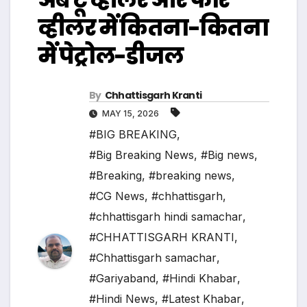
व्हीलर में कितना-कितना
में पेट्रोल-डीजल
By
Chhattisgarh Kranti
MAY 15, 2026
#BIG BREAKING
,
#Big Breaking News
,
#Big news
,
#Breaking
,
#breaking news
,
#CG News
,
#chhattisgarh
,
#chhattisgarh hindi samachar
,
#CHHATTISGARH KRANTI
,
#Chhattisgarh samachar
,
#Gariyaband
,
#Hindi Khabar
,
#Hindi News
,
#Latest Khabar
,