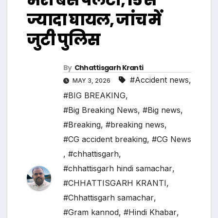
ज्यादा घायल, जांच में
जुटी पुलिस
By
Chhattisgarh Kranti
#Accident news
,
MAY 3, 2026
#BIG BREAKING
,
#Big Breaking News
,
#Big news
,
#Breaking
,
#breaking news
,
#CG accident breaking
,
#CG News
,
#chhattisgarh
,
#chhattisgarh hindi samachar
,
#CHHATTISGARH KRANTI
,
#Chhattisgarh samachar
,
#Gram kannod
,
#Hindi Khabar
,