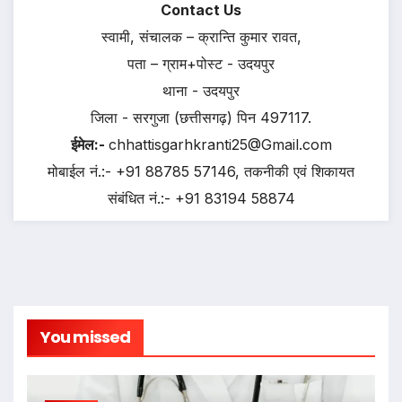
Contact Us
स्वामी, संचालक – क्रान्ति कुमार रावत,
पता – ग्राम+पोस्ट - उदयपुर
थाना - उदयपुर
जिला - सरगुजा (छत्तीसगढ़) पिन 497117.
ईमेल:-
chhattisgarhkranti25@Gmail.com
मोबाईल नं.:- +91 88785 57146, तकनीकी एवं शिकायत
संबंधित नं.:- +91 83194 58874
You missed