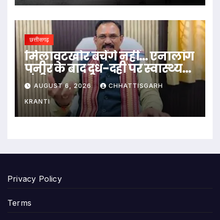
छत्तीसगढ़
मिलावटखोर बचेंगे नहीं… एनालॉग
पनीर के बाद दूध-दही पर स्वास्थ्य
मंत्री का बड़ा बयान
AUGUST 6, 2026
CHHATTISGARH
KRANTI
Privacy Policy
Terms