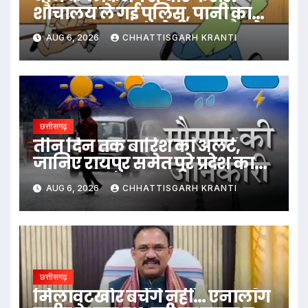
शौचालय ले गई पुलिस, पानी का
बहाना बनाकर आरोपी हुआ नौ-दो
AUG 6, 2026
CHHATTISGARH KRANTI
ग्यारह
छत्तीसगढ़
तीन दिन तक बारिश का अलर्ट,
जानिए रायपुर समेत पूरे प्रदेश का
हाल…
AUG 6, 2026
CHHATTISGARH KRANTI
छत्तीसगढ़
मिलावटखोर बचेंगे नहीं… एनालॉग