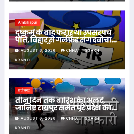
Ambikapur
दुष्कर्म के बाद फरार था उपसरपंच
पति, बिहार से गर्लफ्रेंड संग दबोचा
गया आरोपी
AUGUST 6, 2026
CHHATTISGARH
KRANTI
छत्तीसगढ़
तीन दिन तक बारिश का अलर्ट,
जानिए रायपुर समेत पूरे प्रदेश का
हाल…
AUGUST 6, 2026
CHHATTISGARH
KRANTI