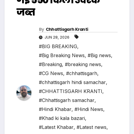
जब्त
By
Chhattisgarh Kranti
JUN 28, 2026
#BIG BREAKING
,
#Big Breaking News
,
#Big news
,
#Breaking
,
#breaking news
,
#CG News
,
#chhattisgarh
,
#chhattisgarh hindi samachar
,
#CHHATTISGARH KRANTI
,
#Chhattisgarh samachar
,
#Hindi Khabar
,
#Hindi News
,
#Khad ki kala bazari
,
#Latest Khabar
,
#Latest news
,