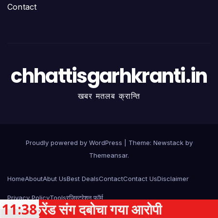
Contact
chhattisgarhkranti.in
खबर मतलब क्रान्ति
Proudly powered by WordPress
|
Theme:
Newstack
by
Themeansar
.
Home
About
Abut Us
Best Deals
Contact
Contact Us
Disclaimer
Privacy Policy
Tools
रजिस्ट्रेशन फॉर्म
्रेंड संग दबोचा गया आरोपी
11:38
तीन दि