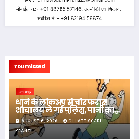
मोबाईल नं.:- +91 88785 57146, तकनीकी एवं शिकायत
संबंधित नं.:- +91 83194 58874
You missed
छत्तीसगढ़
थाने के लॉकअप से चोर फरार!
शौचालय ले गई पुलिस, पानी का
बहाना बनाकर आरोपी हुआ नौ-दो
AUGUST 6, 2026
CHHATTISGARH
ग्यारह
KRANTI