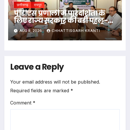
छत्तीसगढ़
रायपुर
पीडीएस प्रणाली में पारदर्शिता के
लिए राज्य सरकार की बड़ी पहल-
रायपुर, दुर्ग और बिलासपुर में तीन
AUG 8, 2026
CHHATTISGARH KRANTI
‘अन्नपूर्ति ग्रेन एटीएम‘ का शुभारंभ
Leave a Reply
Your email address will not be published.
Required fields are marked
*
Comment
*