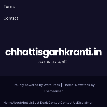
Terms
Contact
chhattisgarhkranti.in
खबर मतलब क्रान्ति
Proudly powered by WordPress
|
Theme:
Newstack
by
Themeansar
.
Home
About
Abut Us
Best Deals
Contact
Contact Us
Disclaimer