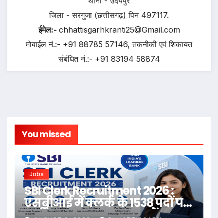
थाना - उदयपुर
जिला - सरगुजा (छत्तीसगढ़) पिन 497117.
ईमेल:-
chhattisgarhkranti25@Gmail.com
मोबाईल नं.:- +91 88785 57146, तकनीकी एवं शिकायत
संबंधित नं.:- +91 83194 58874
You missed
Jobs
SBI Clerk Recruitment 2026 :
एसबीआई में क्लर्क के 1538 पदों पर
भर्ती शुरू, 27 अगस्त तक करें