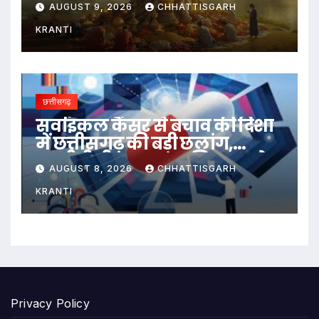
AUGUST 9, 2026
CHHATTISGARH
KRANTI
छत्तीसगढ़
सर्वाइकल कैंसर से बचाव की दिशा
में छत्तीसगढ़ की बड़ी छलांग,
एचपीवी टीकाकरण अभियान को
AUGUST 8, 2026
CHHATTISGARH
मिल रहा व्यापक जनसमर्थन
KRANTI
Privacy Policy