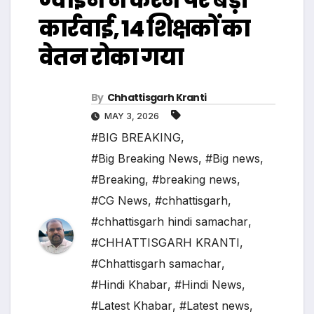
कार्रवाई, 14 शिक्षकों का
वेतन रोका गया
By
Chhattisgarh Kranti
MAY 3, 2026
#BIG BREAKING
,
#Big Breaking News
,
#Big news
,
#Breaking
,
#breaking news
,
#CG News
,
#chhattisgarh
,
#chhattisgarh hindi samachar
,
#CHHATTISGARH KRANTI
,
#Chhattisgarh samachar
,
#Hindi Khabar
,
#Hindi News
,
#Latest Khabar
,
#Latest news
,