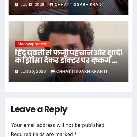
आत्मघाती कदम
JUL 12, 2026
CHHATTISGARH KRANTI
Madhyapradesh
हिंदू युवती से फर्जी पहचान और शादी
का झांसा देकर डॉक्टर पर दुष्कर्म का
आरोप
JUN 30, 2026
CHHATTISGARH KRANTI
Leave a Reply
Your email address will not be published.
Required fields are marked
*