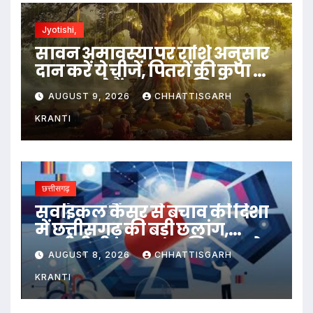
Jyotishi,
सावन अमावस्या पर राशि अनुसार
दान करें ये चीजें, पितरों की कृपा से
खुल सकते हैं सुख-समृद्धि के द्वार…
AUGUST 9, 2026
CHHATTISGARH
KRANTI
छत्तीसगढ़
सर्वाइकल कैंसर से बचाव की दिशा
में छत्तीसगढ़ की बड़ी छलांग,
एचपीवी टीकाकरण अभियान को
AUGUST 8, 2026
CHHATTISGARH
मिल रहा व्यापक जनसमर्थन
KRANTI