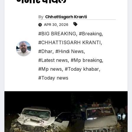
By
Chhattisgarh Kranti
APR 30, 2026
#BIG BREAKING
,
#Breaking
,
#CHHATTISGARH KRANTI
,
#Dhar
,
#Hindi News
,
#Latest news
,
#Mp breaking
,
#Mp news
,
#Today khabar
,
#Today news