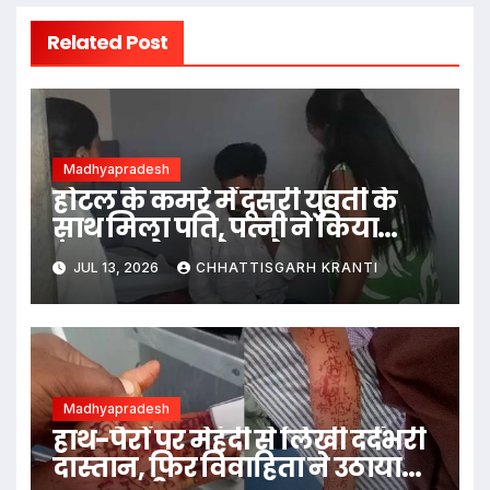
Related Post
Madhyapradesh
होटल के कमरे में दूसरी युवती के
साथ मिला पति, पत्नी ने किया
हंगामा; होटल से थाने तक चला
JUL 13, 2026
CHHATTISGARH KRANTI
हाई-वोल्टेज ड्रामा
Madhyapradesh
हाथ-पैरों पर मेहंदी से लिखी दर्दभरी
दास्तान, फिर विवाहिता ने उठाया