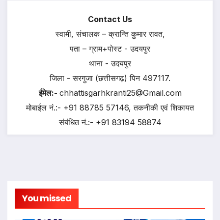
Contact Us
स्वामी, संचालक – क्रान्ति कुमार रावत,
पता – ग्राम+पोस्ट - उदयपुर
थाना - उदयपुर
जिला - सरगुजा (छत्तीसगढ़) पिन 497117.
ईमेल:-
chhattisgarhkranti25@Gmail.com
मोबाईल नं.:- +91 88785 57146, तकनीकी एवं शिकायत
संबंधित नं.:- +91 83194 58874
You missed